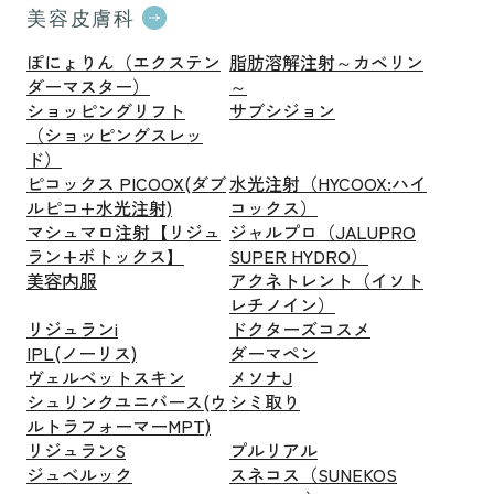
美容皮膚科
ぽにょりん（エクステン
脂肪溶解注射～カベリン
ダーマスター）
～
ショッピングリフト
サブシジョン
（ショッピングスレッ
ド）
ピコックス PICOOX(ダブ
水光注射（HYCOOX:ハイ
ルピコ+水光注射)
コックス）
マシュマロ注射【リジュ
ジャルプロ（JALUPRO
ラン+ボトックス】
SUPER HYDRO）
美容内服
アクネトレント（イソト
レチノイン）
リジュランi
ドクターズコスメ
IPL(ノーリス)
ダーマペン
ヴェルベットスキン
メソナJ
シュリンクユニバース(ウ
シミ取り
ルトラフォーマーMPT)
リジュランS
プルリアル
ジュベルック
スネコス（SUNEKOS