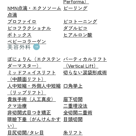
Performa）
NMN点滴・エクソソーム
ピーリング
点滴
プロファイロ
ピコトーニング
ピコフラクショナル
ダブルピコ
ボトックス
ヒアルロン酸
ベビーコラーゲン
美容外科
ぽにょりん（エクステン
バーティカルリフト
ダーマスター）
（Vertical Lift）
ミッドフェイスリフト
切らない涙袋形成術
（中顔面リフト）
人中短縮・外側人中短縮
口角挙上
（リップリフト）
貴族手術（人工真皮）
眉下切開
クマ治療
二重埋没法
非切開式目つき矯正
全切開二重術
眼瞼下垂（がんけんかす
目頭切開
い）
目尻切開/タレ目
糸リフト