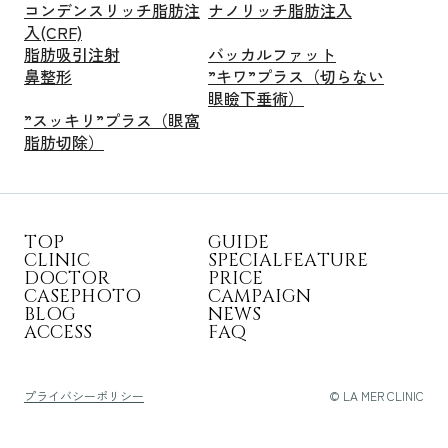
コンデンスリッチ脂肪注
ナノリッチ脂肪注入
入(CRF)
脂肪吸引注射
バッカルファット
鼻整形
”キワ”プラス（切らない
眼瞼下垂術）
”スッキリ”プラス（眼窩
脂肪切除）
T
O
P
G
U
I
D
E
C
L
I
N
I
C
S
P
E
C
I
A
L
F
E
A
T
U
R
E
D
O
C
T
O
R
P
R
I
C
E
C
A
S
E
P
H
O
T
O
C
A
M
P
A
I
G
N
B
L
O
G
N
E
W
S
A
C
C
E
S
S
F
A
Q
プライバシーポリシー
© LA MER CLINIC