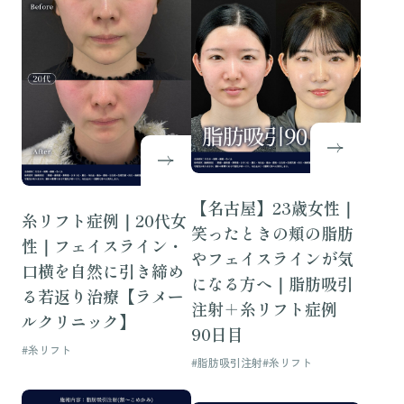
【名古屋】23歳女性｜
糸リフト症例｜20代女
笑ったときの頬の脂肪
性｜フェイスライン・
やフェイスラインが気
口横を自然に引き締め
になる方へ｜脂肪吸引
る若返り治療【ラメー
注射＋糸リフト症例
ルクリニック】
90日目
#糸リフト
#脂肪吸引注射
#糸リフト