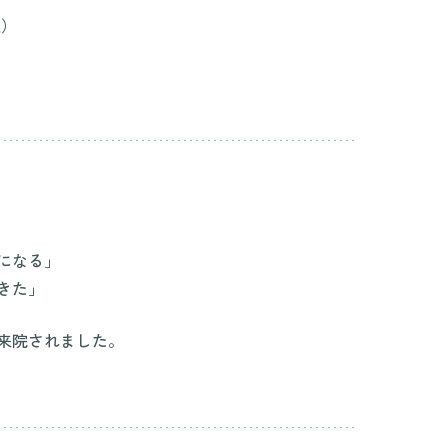
込）
になる」
きた」
来院されました。