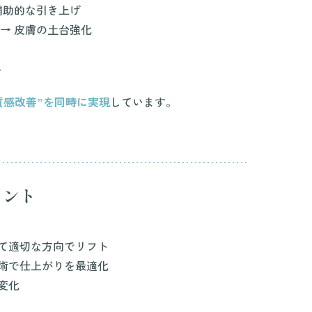
補助的な引き上げ
→ 皮膚の土台強化
、
質感改善”を同時に実現
しています。
イント
て適切な方向でリフト
術で仕上がりを最適化
変化