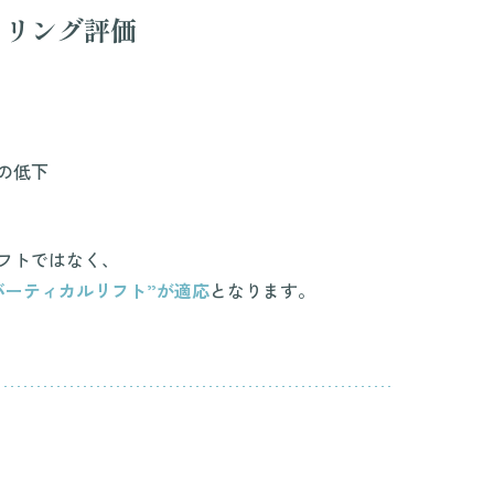
セリング評価
の低下
フトではなく、
バーティカルリフト”が適応
となります。
ト