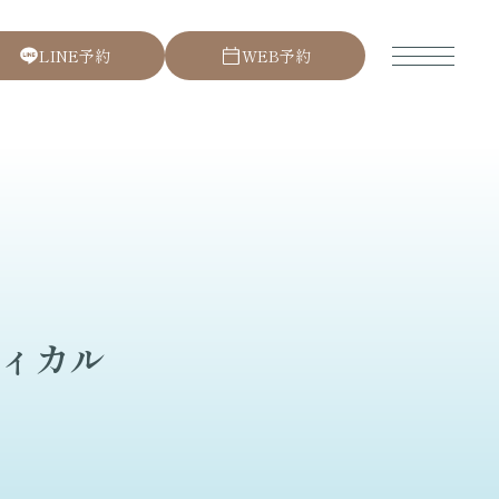
L
I
N
E
予
約
W
E
B
予
約
ィカル