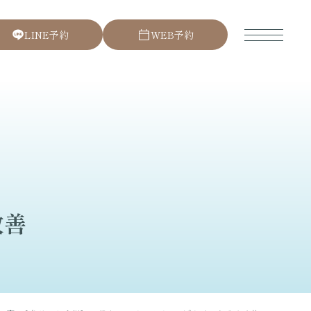
L
I
N
E
予
約
W
E
B
予
約
改善