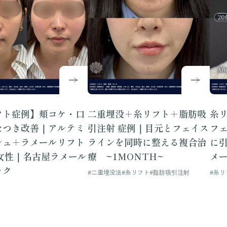
フト症例】頬コケ・口
二重埋没＋糸リフト＋脂肪吸
糸リ
たつき改善｜アルテミ
引注射 症例｜目元とフェイス
フ
シュ＋ラメールリフト
ラインを同時に整える複合治
に
歳女性｜名古屋ラメール
療 ~1MONTH~
メ
ック
#二重埋没法
#糸リフト
#脂肪吸引注射
#糸リ