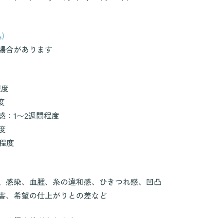
込）
場合があります
程度
度
感：1〜2週間程度
度
程度
、感染、血腫、糸の違和感、ひきつれ感、凹凸
害、希望の仕上がりとの差など