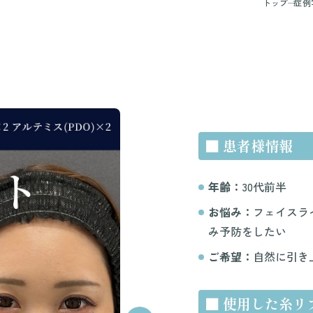
トップ
症例
■ 患者様情報
年齢：
30代前半
お悩み：
フェイスラ
み予防をしたい
ご希望：
自然に引き
■ 使用した糸リ