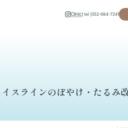
Clinic
[ tel ]
052-684-7241
ェイスラインのぼやけ・たるみ