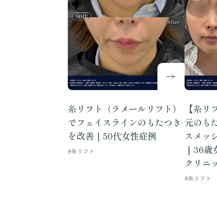
糸リフト（ラメールリフト）
【糸リ
でフェイスラインのもたつき
元のも
を改善｜50代女性症例
スメッ
｜36
#糸リフト
クリニ
#糸リフト