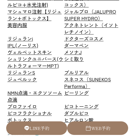
ルピコ+水光注射)
コックス）
マシュマロ注射【リジュ
ジャルプロ（JALUPRO
ラン+ボトックス】
SUPER HYDRO）
美容内服
アクネトレント（イソト
レチノイン）
リジュランi
ドクターズコスメ
IPL(ノーリス)
ダーマペン
ヴェルベットスキン
メソナJ
シュリンクユニバース(ウ
シミ取り
ルトラフォーマーMPT)
リジュランS
プルリアル
ジュベルック
スネコス（SUNEKOS
Performa）
NMN点滴・エクソソーム
ピーリング
点滴
プロファイロ
ピコトーニング
ピコフラクショナル
ダブルピコ
ボトックス
ヒアルロン酸
ベビーコラーゲン
L
I
N
E
予
約
W
E
B
予
約
美容外科