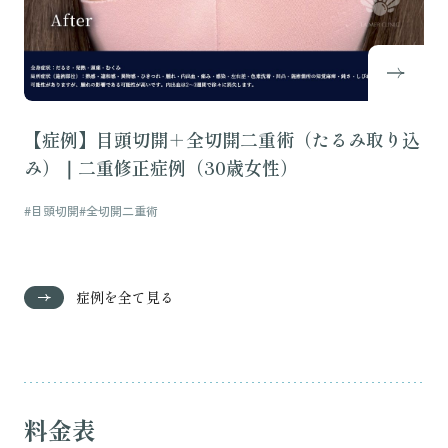
【症例】目頭切開＋全切開二重術（たるみ取り込
み）｜二重修正症例（30歳女性）
#目頭切開
#全切開二重術
症例を全て見る
料金表