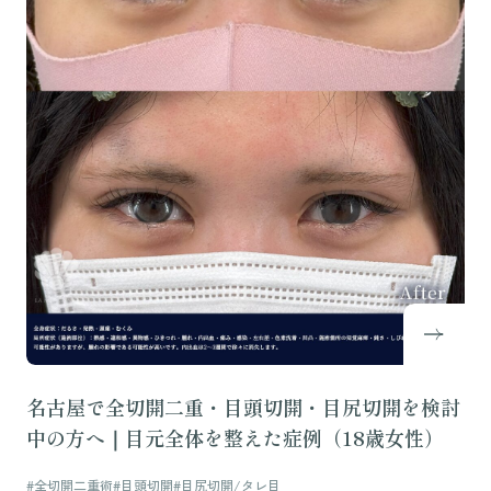
名古屋で全切開二重・目頭切開・目尻切開を検討
中の方へ｜目元全体を整えた症例（18歳女性）
#全切開二重術
#目頭切開
#目尻切開/タレ目