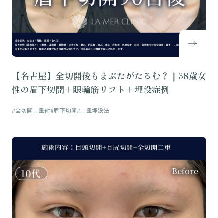
【名古屋】全切開後もまぶたがたるむ？｜38歳女
性の眉下切開＋眼輪筋リフト＋埋没症例
#全切開二重術
#眉下切開
#二重埋没法