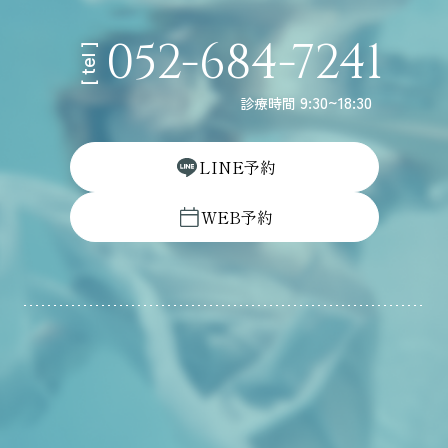
052-684-7241
[ tel ]
9:30~18:30
診療時間
L
I
N
E
予
約
W
E
B
予
約