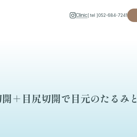
Clinic
[ tel ]
052-684-7241
切開＋目尻切開で目元のたるみ