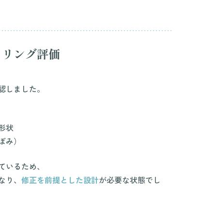
セリング評価
認しました。
形状
ぼみ）
ているため、
なり、
修正を前提とした設計
が必要な状態でし