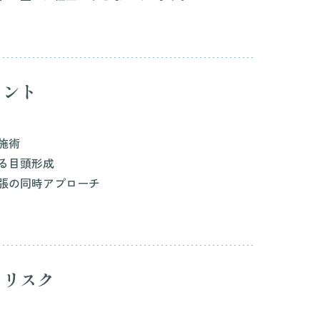
イント
施術
る目頭形成
張の同時アプローチ
・リスク