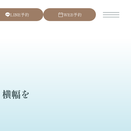
L
I
N
E
予
約
W
E
B
予
約
と横幅を