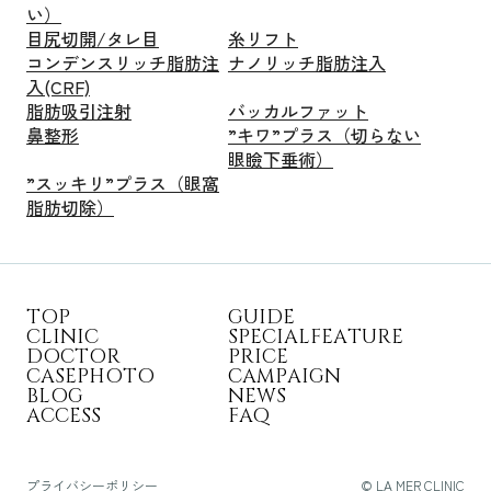
い）
目尻切開/タレ目
糸リフト
コンデンスリッチ脂肪注
ナノリッチ脂肪注入
入(CRF)
脂肪吸引注射
バッカルファット
鼻整形
”キワ”プラス（切らない
眼瞼下垂術）
”スッキリ”プラス（眼窩
脂肪切除）
T
O
P
G
U
I
D
E
C
L
I
N
I
C
S
P
E
C
I
A
L
F
E
A
T
U
R
E
D
O
C
T
O
R
P
R
I
C
E
C
A
S
E
P
H
O
T
O
C
A
M
P
A
I
G
N
B
L
O
G
N
E
W
S
A
C
C
E
S
S
F
A
Q
プライバシーポリシー
© LA MER CLINIC