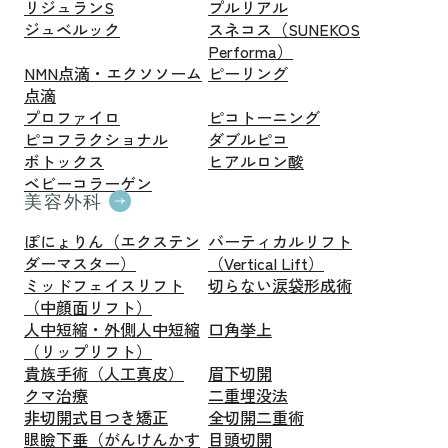
リジュランS
プルリアル
ジュベルック
スネコス（SUNEKOS
Performa）
NMN点滴・エクソソーム
ピーリング
点滴
プロファイロ
ピコトーニング
ピコフラクショナル
ダブルピコ
ボトックス
ヒアルロン酸
ベビーコラーゲン
美容外科
ぽにょりん（エクステン
バーティカルリフト
ダーマスター）
（Vertical Lift）
ミッドフェイスリフト
切らない涙袋形成術
（中顔面リフト）
人中短縮・外側人中短縮
口角挙上
（リップリフト）
貴族手術（人工真皮）
眉下切開
クマ治療
二重埋没法
非切開式目つき矯正
全切開二重術
眼瞼下垂（がんけんかす
目頭切開