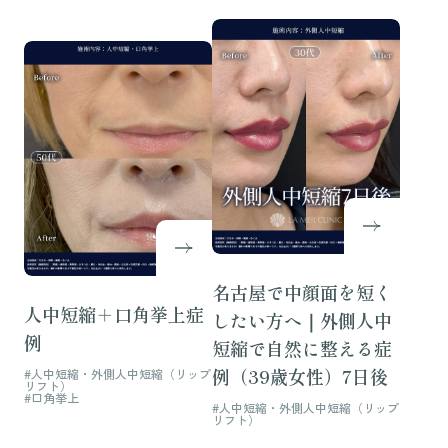
名古屋で中顔面を短く
人中短縮＋口角挙上症
したい方へ｜外側人中
例
短縮で自然に整える症
例（39歳女性）7日後
#人中短縮・外側人中短縮（リップ
リフト）
#口角挙上
#人中短縮・外側人中短縮（リップ
リフト）