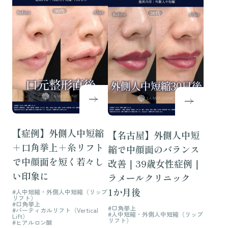
【症例】外側人中短縮
【名古屋】外側人中短
＋口角挙上＋糸リフト
縮で中顔面のバランス
で中顔面を短く若々し
改善｜39歳女性症例｜
い印象に
ラメールクリニック
1か月後
#人中短縮・外側人中短縮（リップ
リフト）
#口角挙上
#口角挙上
#バーティカルリフト（Vertical
#人中短縮・外側人中短縮（リップ
Lift）
リフト）
#ヒアルロン酸