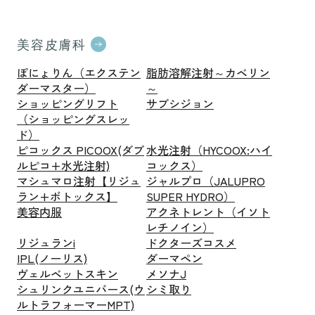
美容皮膚科
ぽにょりん（エクステン
脂肪溶解注射～カベリン
ダーマスター）
～
ショッピングリフト
サブシジョン
（ショッピングスレッ
ド）
ピコックス PICOOX(ダブ
水光注射（HYCOOX:ハイ
ルピコ+水光注射)
コックス）
マシュマロ注射【リジュ
ジャルプロ（JALUPRO
ラン+ボトックス】
SUPER HYDRO）
美容内服
アクネトレント（イソト
レチノイン）
リジュランi
ドクターズコスメ
IPL(ノーリス)
ダーマペン
ヴェルベットスキン
メソナJ
シュリンクユニバース(ウ
シミ取り
ルトラフォーマーMPT)