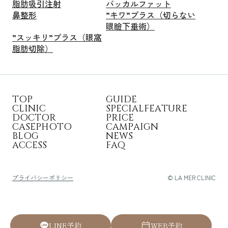
脂肪吸引注射
バッカルファット
鼻整形
”キワ”プラス（切らない
眼瞼下垂術）
”スッキリ”プラス（眼窩
脂肪切除）
T
O
P
G
U
I
D
E
C
L
I
N
I
C
S
P
E
C
I
A
L
F
E
A
T
U
R
E
D
O
C
T
O
R
P
R
I
C
E
C
A
S
E
P
H
O
T
O
C
A
M
P
A
I
G
N
B
L
O
G
N
E
W
S
A
C
C
E
S
S
F
A
Q
プライバシーポリシー
© LA MER CLINIC
L
I
N
E
予
約
W
E
B
予
約