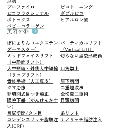
点滴
プロファイロ
ピコトーニング
ピコフラクショナル
ダブルピコ
ボトックス
ヒアルロン酸
ベビーコラーゲン
美容外科
ぽにょりん（エクステン
バーティカルリフト
ダーマスター）
（Vertical Lift）
ミッドフェイスリフト
切らない涙袋形成術
（中顔面リフト）
人中短縮・外側人中短縮
口角挙上
（リップリフト）
貴族手術（人工真皮）
眉下切開
クマ治療
二重埋没法
非切開式目つき矯正
全切開二重術
眼瞼下垂（がんけんかす
目頭切開
い）
目尻切開/タレ目
糸リフト
コンデンスリッチ脂肪注
ナノリッチ脂肪注入
入(CRF)