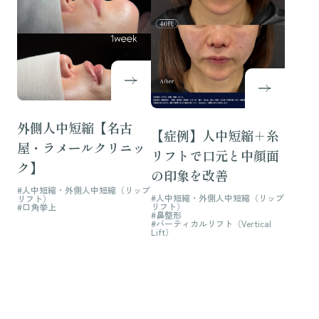
外側人中短縮【名古
【症例】人中短縮＋糸
屋・ラメールクリニッ
リフトで口元と中顔面
ク】
の印象を改善
#人中短縮・外側人中短縮（リップ
#人中短縮・外側人中短縮（リップ
リフト）
リフト）
#口角挙上
#鼻整形
#バーティカルリフト（Vertical
Lift）