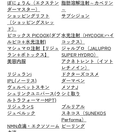
ぽにょりん（エクステン
脂肪溶解注射～カベリン
ダーマスター）
～
ショッピングリフト
サブシジョン
（ショッピングスレッ
ド）
ピコックス PICOOX(ダブ
水光注射（HYCOOX:ハイ
ルピコ+水光注射)
コックス）
マシュマロ注射【リジュ
ジャルプロ（JALUPRO
ラン+ボトックス】
SUPER HYDRO）
美容内服
アクネトレント（イソト
レチノイン）
リジュランi
ドクターズコスメ
IPL(ノーリス)
ダーマペン
ヴェルベットスキン
メソナJ
シュリンクユニバース(ウ
シミ取り
ルトラフォーマーMPT)
リジュランS
プルリアル
ジュベルック
スネコス（SUNEKOS
Performa）
NMN点滴・エクソソーム
ピーリング