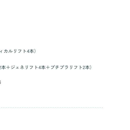
ィカルリフト4本）
2本＋ジェネリフト4本＋プチプラリフト2本）
師