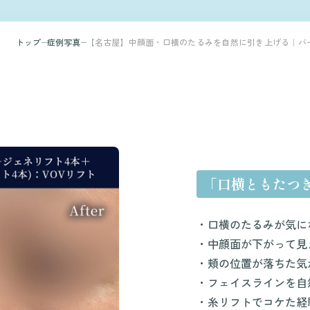
トップ
症例写真
【名古屋】中顔面・口横のたるみを自然に引き上げる｜バ
「口横ともたつ
・口横のたるみが気に
・中顔面が下がって見
・頬の位置が落ちた気
・フェイスラインを自
・糸リフトでコケた経