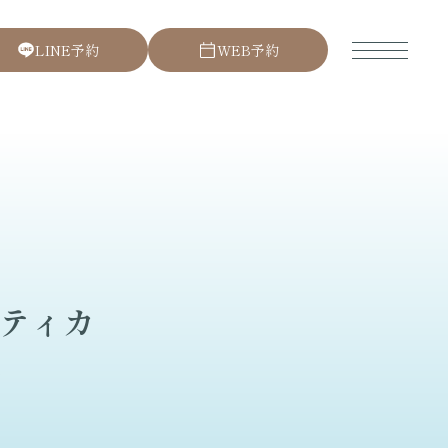
L
I
N
E
予
約
W
E
B
予
約
ティカ
ク