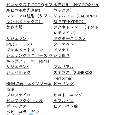
ピコックス PICOOX(ダブ
水光注射（HYCOOX:ハイ
ルピコ+水光注射)
コックス）
マシュマロ注射【リジュ
ジャルプロ（JALUPRO
ラン+ボトックス】
SUPER HYDRO）
美容内服
アクネトレント（イソト
レチノイン）
リジュランi
ドクターズコスメ
IPL(ノーリス)
ダーマペン
ヴェルベットスキン
メソナJ
シュリンクユニバース(ウ
シミ取り
ルトラフォーマーMPT)
リジュランS
プルリアル
ジュベルック
スネコス（SUNEKOS
Performa）
NMN点滴・エクソソーム
ピーリング
点滴
プロファイロ
ピコトーニング
ピコフラクショナル
ダブルピコ
ボトックス
ヒアルロン酸
ベビーコラーゲン