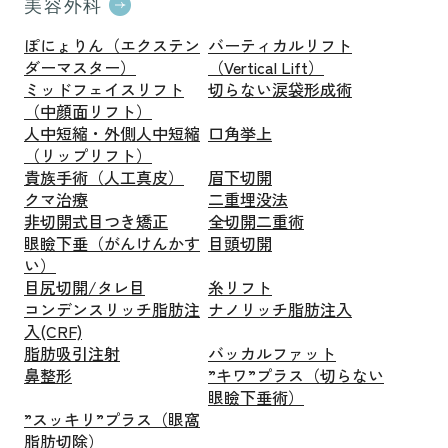
美容外科
ぽにょりん（エクステン
バーティカルリフト
ダーマスター）
（Vertical Lift）
ミッドフェイスリフト
切らない涙袋形成術
（中顔面リフト）
人中短縮・外側人中短縮
口角挙上
（リップリフト）
貴族手術（人工真皮）
眉下切開
クマ治療
二重埋没法
非切開式目つき矯正
全切開二重術
眼瞼下垂（がんけんかす
目頭切開
い）
目尻切開/タレ目
糸リフト
コンデンスリッチ脂肪注
ナノリッチ脂肪注入
入(CRF)
脂肪吸引注射
バッカルファット
鼻整形
”キワ”プラス（切らない
眼瞼下垂術）
”スッキリ”プラス（眼窩
脂肪切除）