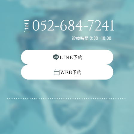
052-684-7241
[ tel ]
9:30~18:30
診療時間
L
I
N
E
予
約
W
E
B
予
約