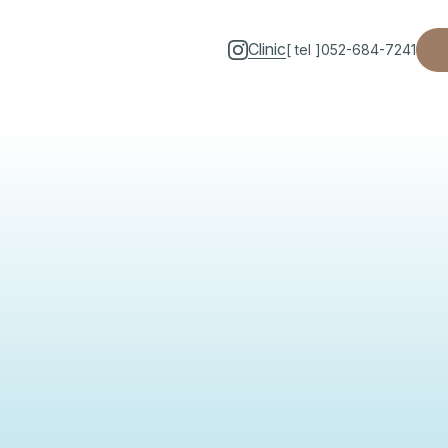
Clinic
[ tel ]
052-684-7241