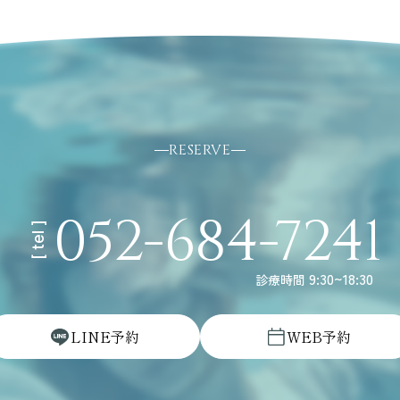
RESERVE
052-684-7241
[ tel ]
9:30~18:30
診療時間
L
I
N
E
予
約
W
E
B
予
約