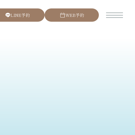
L
I
N
E
予
約
W
E
B
予
約