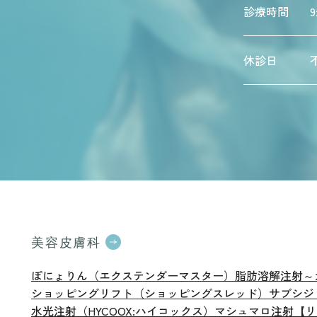
診療時間
9
休診日
美容皮膚科
ぽにょりん（エクステンダーマスター）
脂肪溶解注射～
ショッピングリフト（ショッピングスレッド）
サブシジ
水光注射（HYCOOX:ハイコックス）
マシュマロ注射【リ