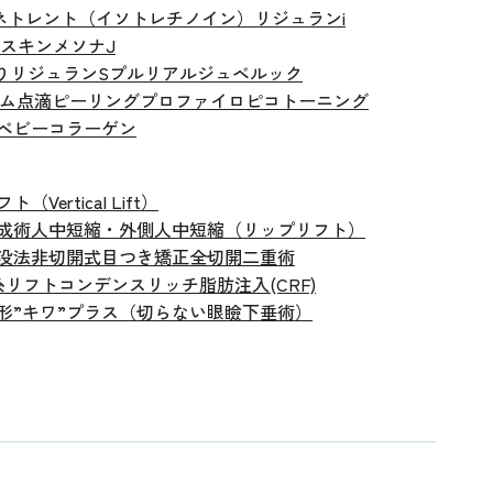
ネトレント（イソトレチノイン）
リジュランi
スキン
メソナJ
り
リジュランS
プルリアル
ジュベルック
ーム点滴
ピーリング
プロファイロ
ピコトーニング
ベビーコラーゲン
Vertical Lift）
成術
人中短縮・外側人中短縮（リップリフト）
没法
非切開式目つき矯正
全切開二重術
糸リフト
コンデンスリッチ脂肪注入(CRF)
形
”キワ”プラス（切らない眼瞼下垂術）