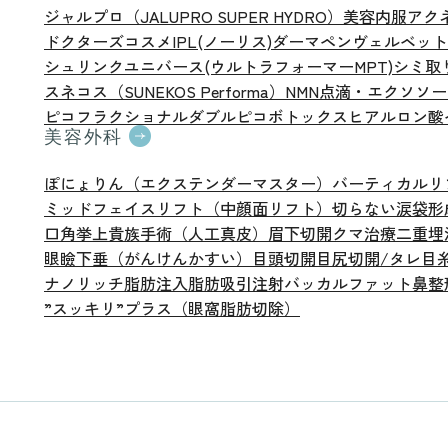
ジャルプロ（JALUPRO SUPER HYDRO）
美容内服
アク
ドクターズコスメ
IPL(ノーリス)
ダーマペン
ヴェルベット
シュリンクユニバース(ウルトラフォーマーMPT)
シミ取
スネコス（SUNEKOS Performa）
NMN点滴・エクソソ
ピコフラクショナル
ダブルピコ
ボトックス
ヒアルロン酸
美容外科
ぽにょりん（エクステンダーマスター）
バーティカルリフト（
ミッドフェイスリフト（中顔面リフト）
切らない涙袋形
口角挙上
貴族手術（人工真皮）
眉下切開
クマ治療
二重埋
眼瞼下垂（がんけんかすい）
目頭切開
目尻切開/タレ目
ナノリッチ脂肪注入
脂肪吸引注射
バッカルファット
鼻整
”スッキリ”プラス（眼窩脂肪切除）