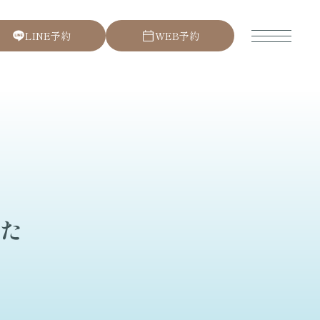
L
I
N
E
予
約
W
E
B
予
約
た