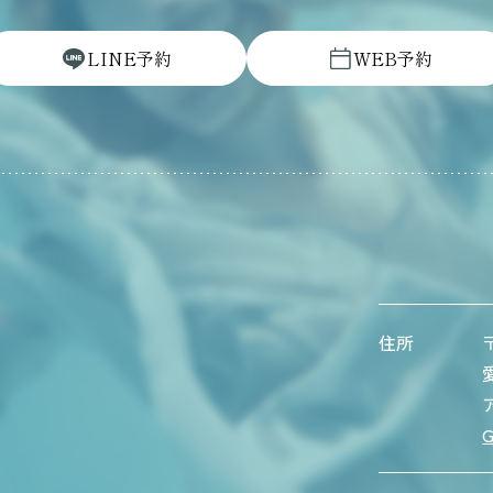
L
I
N
E
予
約
W
E
B
予
約
住所
〒
G