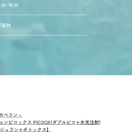
:30~18:30
不定休
カベリン～
ョン
ピコックス PICOOX(ダブルピコ+水光注射)
ジュラン+ボトックス】