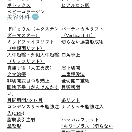
ボトックス
ヒアルロン酸
ベビーコラーゲン
美容外科
ぽにょりん（エクステン
バーティカルリフト
ダーマスター）
（Vertical Lift）
ミッドフェイスリフト
切らない涙袋形成術
（中顔面リフト）
人中短縮・外側人中短縮
口角挙上
（リップリフト）
貴族手術（人工真皮）
眉下切開
クマ治療
二重埋没法
非切開式目つき矯正
全切開二重術
眼瞼下垂（がんけんかす
目頭切開
い）
目尻切開/タレ目
糸リフト
コンデンスリッチ脂肪注
ナノリッチ脂肪注入
入(CRF)
脂肪吸引注射
バッカルファット
鼻整形
”キワ”プラス（切らない