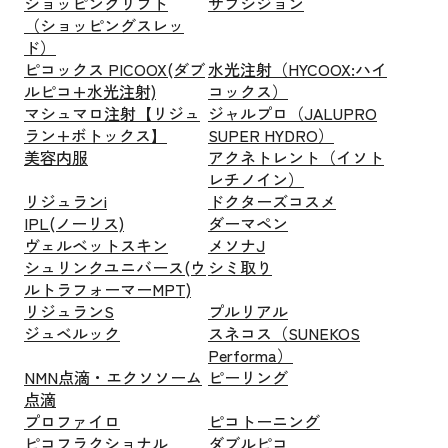
ショッピングリフト
サブシジョン
（ショッピングスレッ
ド）
ピコックス PICOOX(ダブ
水光注射（HYCOOX:ハイ
ルピコ+水光注射)
コックス）
マシュマロ注射【リジュ
ジャルプロ（JALUPRO
ラン+ボトックス】
SUPER HYDRO）
美容内服
アクネトレント（イソト
レチノイン）
リジュランi
ドクターズコスメ
IPL(ノーリス)
ダーマペン
ヴェルベットスキン
メソナJ
シュリンクユニバース(ウ
シミ取り
ルトラフォーマーMPT)
リジュランS
プルリアル
ジュベルック
スネコス（SUNEKOS
Performa）
NMN点滴・エクソソーム
ピーリング
点滴
プロファイロ
ピコトーニング
ピコフラクショナル
ダブルピコ