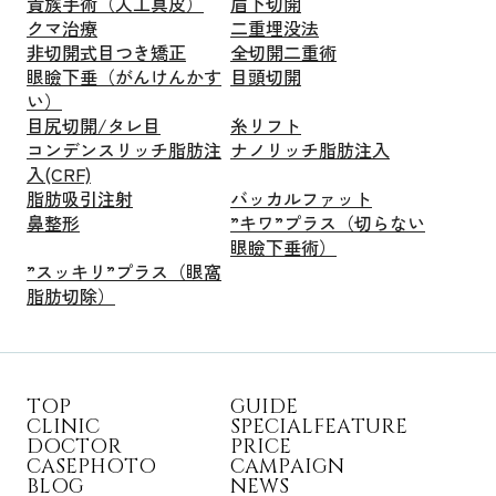
貴族手術（人工真皮）
眉下切開
クマ治療
二重埋没法
非切開式目つき矯正
全切開二重術
眼瞼下垂（がんけんかす
目頭切開
い）
目尻切開/タレ目
糸リフト
コンデンスリッチ脂肪注
ナノリッチ脂肪注入
入(CRF)
脂肪吸引注射
バッカルファット
鼻整形
”キワ”プラス（切らない
眼瞼下垂術）
”スッキリ”プラス（眼窩
脂肪切除）
T
O
P
G
U
I
D
E
C
L
I
N
I
C
S
P
E
C
I
A
L
F
E
A
T
U
R
E
D
O
C
T
O
R
P
R
I
C
E
C
A
S
E
P
H
O
T
O
C
A
M
P
A
I
G
N
B
L
O
G
N
E
W
S