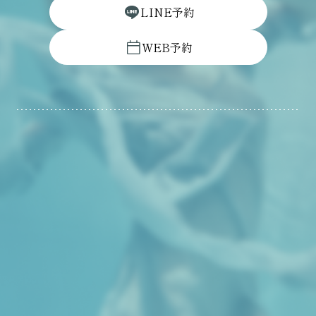
L
I
N
E
予
約
W
E
B
予
約