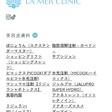
美容皮膚科
ぽにょりん（エクステン
脂肪溶解注射～カベリン
ダーマスター）
～
ショッピングリフト
サブシジョン
（ショッピングスレッ
ド）
ピコックス PICOOX(ダブ
水光注射（HYCOOX:ハイ
ルピコ+水光注射)
コックス）
マシュマロ注射【リジュ
ジャルプロ（JALUPRO
ラン+ボトックス】
SUPER HYDRO）
美容内服
アクネトレント（イソト
レチノイン）
リジュランi
ドクターズコスメ
IPL(ノーリス)
ダーマペン