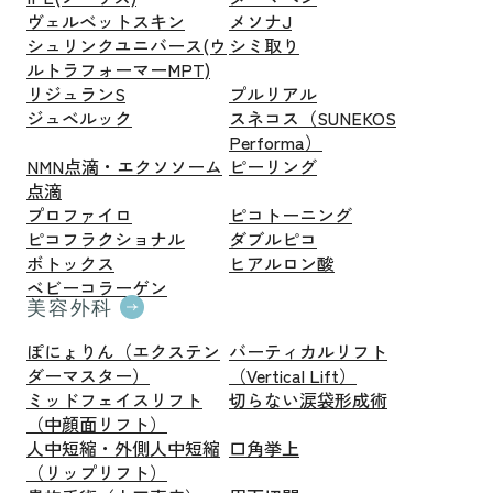
ヴェルベットスキン
メソナJ
シュリンクユニバース(ウ
シミ取り
ルトラフォーマーMPT)
リジュランS
プルリアル
ジュベルック
スネコス（SUNEKOS
Performa）
NMN点滴・エクソソーム
ピーリング
点滴
プロファイロ
ピコトーニング
ピコフラクショナル
ダブルピコ
ボトックス
ヒアルロン酸
ベビーコラーゲン
美容外科
ぽにょりん（エクステン
バーティカルリフト
ダーマスター）
（Vertical Lift）
ミッドフェイスリフト
切らない涙袋形成術
（中顔面リフト）
人中短縮・外側人中短縮
口角挙上
（リップリフト）