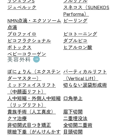
リジュランS
プルリアル
ジュベルック
スネコス（SUNEKOS
Performa）
NMN点滴・エクソソーム
ピーリング
点滴
プロファイロ
ピコトーニング
ピコフラクショナル
ダブルピコ
ボトックス
ヒアルロン酸
ベビーコラーゲン
美容外科
ぽにょりん（エクステン
バーティカルリフト
ダーマスター）
（Vertical Lift）
ミッドフェイスリフト
切らない涙袋形成術
（中顔面リフト）
人中短縮・外側人中短縮
口角挙上
（リップリフト）
貴族手術（人工真皮）
眉下切開
クマ治療
二重埋没法
非切開式目つき矯正
全切開二重術
眼瞼下垂（がんけんかす
目頭切開