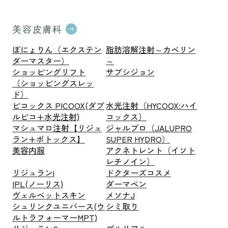
美容皮膚科
ぽにょりん（エクステン
脂肪溶解注射～カベリン
ダーマスター）
～
ショッピングリフト
サブシジョン
（ショッピングスレッ
ド）
ピコックス PICOOX(ダブ
水光注射（HYCOOX:ハイ
ルピコ+水光注射)
コックス）
マシュマロ注射【リジュ
ジャルプロ（JALUPRO
ラン+ボトックス】
SUPER HYDRO）
美容内服
アクネトレント（イソト
レチノイン）
リジュランi
ドクターズコスメ
IPL(ノーリス)
ダーマペン
ヴェルベットスキン
メソナJ
シュリンクユニバース(ウ
シミ取り
ルトラフォーマーMPT)