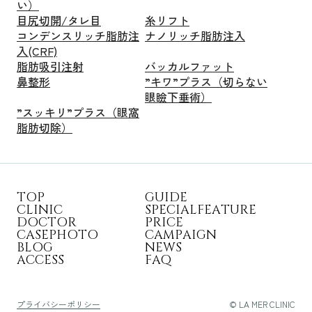
い）
目尻切開/タレ目
糸リフト
コンデンスリッチ脂肪注
ナノリッチ脂肪注入
入(CRF)
脂肪吸引注射
バッカルファット
鼻整形
”キワ”プラス（切らない
眼瞼下垂術）
”スッキリ”プラス（眼窩
脂肪切除）
T
O
P
G
U
I
D
E
C
L
I
N
I
C
S
P
E
C
I
A
L
F
E
A
T
U
R
E
D
O
C
T
O
R
P
R
I
C
E
C
A
S
E
P
H
O
T
O
C
A
M
P
A
I
G
N
B
L
O
G
N
E
W
S
A
C
C
E
S
S
F
A
Q
プライバシーポリシー
© LA MER CLINIC