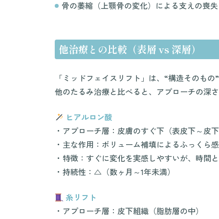
骨の萎縮（上顎骨の変化）による支えの喪失
他治療との比較（表層 vs 深層）
「ミッドフェイスリフト」は、“構造そのもの
他のたるみ治療と比べると、アプローチの深さ
ヒアルロン酸
・アプローチ層：皮膚のすぐ下（表皮下～皮下
・主な作用：ボリューム補填によるふっくら感
・特徴：すぐに変化を実感しやすいが、時間と
・持続性：△（数ヶ月～1年未満）
糸リフト
・アプローチ層：皮下組織（脂肪層の中）