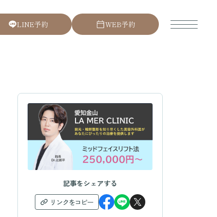
L
I
N
E
予
約
W
E
B
予
約
記事をシェアする
リンクをコピー