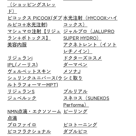
（ショッピングスレッ
ド）
ピコックス PICOOX(ダブ
水光注射（HYCOOX:ハイ
ルピコ+水光注射)
コックス）
マシュマロ注射【リジュ
ジャルプロ（JALUPRO
ラン+ボトックス】
SUPER HYDRO）
美容内服
アクネトレント（イソト
レチノイン）
リジュランi
ドクターズコスメ
IPL(ノーリス)
ダーマペン
ヴェルベットスキン
メソナJ
シュリンクユニバース(ウ
シミ取り
ルトラフォーマーMPT)
リジュランS
プルリアル
ジュベルック
スネコス（SUNEKOS
Performa）
NMN点滴・エクソソーム
ピーリング
点滴
プロファイロ
ピコトーニング
ピコフラクショナル
ダブルピコ