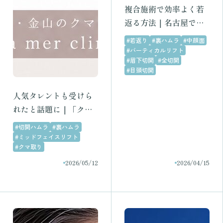
複合施術で効率よく若
返る方法｜名古屋でた
るみ・クマ・目元改善
#若返り
#裏ハムラ
#中顔面
ならラメールクリニッ
#バーティカルリフト
#眉下切開
#全切開
ク
#目頭切開
人気タレントも受けら
れたと話題に｜「クマ
取り」がここまで身近
#切開ハムラ
#裏ハムラ
になった理由とは？名
#ミッドフェイスリフト
#クマ取り
古屋・金山でクマ治療
をご検討の方へ
2026/05/12
2026/04/15