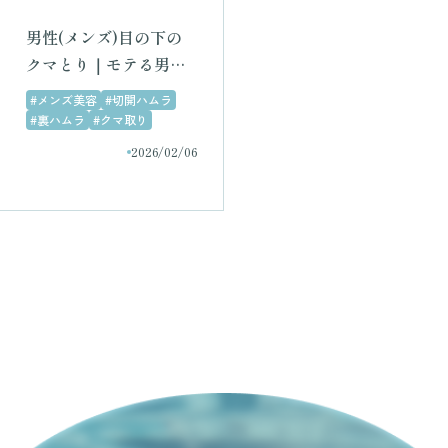
男性(メンズ)目の下の
クマとり｜モテる男は
目元が疲れて見えな
#メンズ美容
#切開ハムラ
い！
#裏ハムラ
#クマ取り
2026/02/06