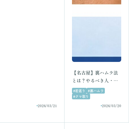
【名古屋】裏ハムラ法
とは？やるべき人・や
らない方がいい人を医
#若返り
#裏ハムラ
師が解説｜ラメールク
#クマ取り
リニック
2026/03/21
2026/03/20