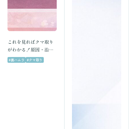
これを見ればクマ取り
がわかる！原因・治療
法・ダウンタイムまで
#裏ハムラ
#クマ取り
徹底解説｜名古屋のク
マ治療