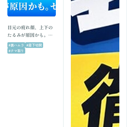
目元の疲れ顔、上下の
たるみが原因かも。同
時に解決！仕上がり重
#裏ハムラ
#眉下切開
視の方はセットがおす
#クマ取り
すめ。｜眉下切開・ク
マ取り