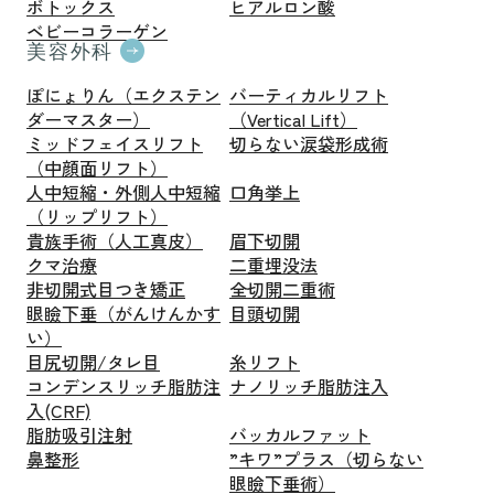
ボトックス
ヒアルロン酸
ベビーコラーゲン
美容外科
ぽにょりん（エクステン
バーティカルリフト
ダーマスター）
（Vertical Lift）
ミッドフェイスリフト
切らない涙袋形成術
（中顔面リフト）
人中短縮・外側人中短縮
口角挙上
（リップリフト）
貴族手術（人工真皮）
眉下切開
クマ治療
二重埋没法
非切開式目つき矯正
全切開二重術
眼瞼下垂（がんけんかす
目頭切開
い）
目尻切開/タレ目
糸リフト
コンデンスリッチ脂肪注
ナノリッチ脂肪注入
入(CRF)
脂肪吸引注射
バッカルファット
鼻整形
”キワ”プラス（切らない
眼瞼下垂術）