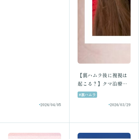
【裏ハムラ後に複視は
起こる？】クマ治療を
検討中の方へ医師が解
#裏ハムラ
説｜名古屋ラメールク
2026/04/05
2026/03/29
リニック