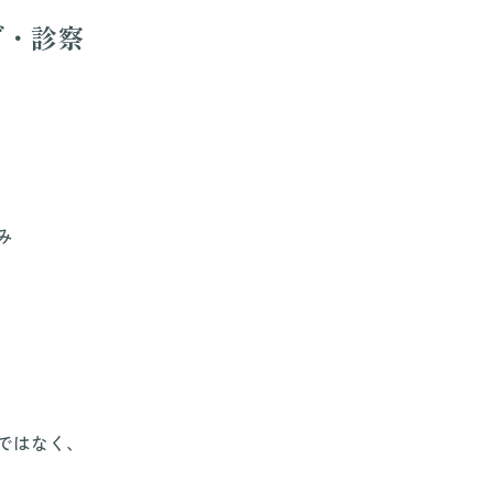
グ・診察
み
ではなく、