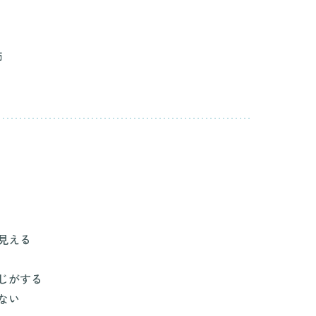
師
見える
じがする
ない