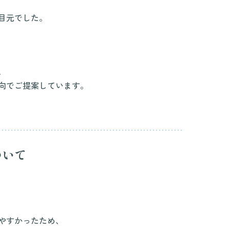
目元でした。
、
向でご提案しています。
ついて
やすかったため、