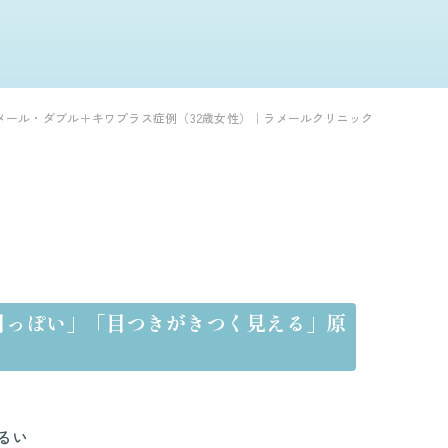
メール・ダブル＋キワプラス症例（32歳女性）｜ラメールクリニック
目っぽい」「目つきがきつく見える」原
るい