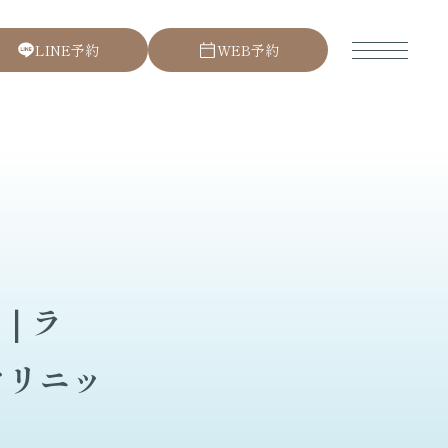
L
I
N
E
予
約
W
E
B
予
約
｜ラ
クリニッ