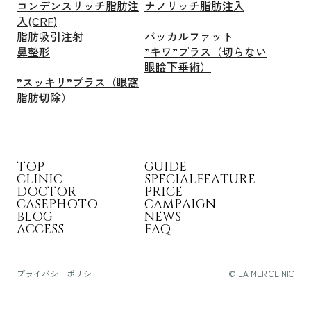
コンデンスリッチ脂肪注
ナノリッチ脂肪注入
入(CRF)
脂肪吸引注射
バッカルファット
鼻整形
”キワ”プラス（切らない
眼瞼下垂術）
”スッキリ”プラス（眼窩
脂肪切除）
T
O
P
G
U
I
D
E
C
L
I
N
I
C
S
P
E
C
I
A
L
F
E
A
T
U
R
E
D
O
C
T
O
R
P
R
I
C
E
C
A
S
E
P
H
O
T
O
C
A
M
P
A
I
G
N
B
L
O
G
N
E
W
S
A
C
C
E
S
S
F
A
Q
プライバシーポリシー
© LA MER CLINIC