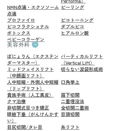
Performa）
NMN点滴・エクソソーム
ピーリング
点滴
プロファイロ
ピコトーニング
ピコフラクショナル
ダブルピコ
ボトックス
ヒアルロン酸
ベビーコラーゲン
美容外科
ぽにょりん（エクステン
バーティカルリフト
ダーマスター）
（Vertical Lift）
ミッドフェイスリフト
切らない涙袋形成術
（中顔面リフト）
人中短縮・外側人中短縮
口角挙上
（リップリフト）
貴族手術（人工真皮）
眉下切開
クマ治療
二重埋没法
非切開式目つき矯正
全切開二重術
眼瞼下垂（がんけんかす
目頭切開
い）
目尻切開/タレ目
糸リフト