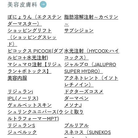
美容皮膚科
ぽにょりん（エクステン
脂肪溶解注射～カベリン
ダーマスター）
～
ショッピングリフト
サブシジョン
（ショッピングスレッ
ド）
ピコックス PICOOX(ダブ
水光注射（HYCOOX:ハイ
ルピコ+水光注射)
コックス）
マシュマロ注射【リジュ
ジャルプロ（JALUPRO
ラン+ボトックス】
SUPER HYDRO）
美容内服
アクネトレント（イソト
レチノイン）
リジュランi
ドクターズコスメ
IPL(ノーリス)
ダーマペン
ヴェルベットスキン
メソナJ
シュリンクユニバース(ウ
シミ取り
ルトラフォーマーMPT)
リジュランS
プルリアル
ジュベルック
スネコス（SUNEKOS