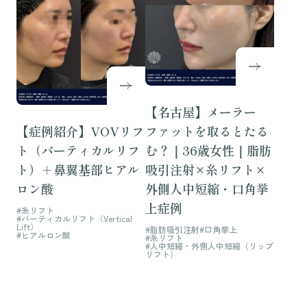
【名古屋】メーラー
【症例紹介】VOVリフ
ファットを取るとたる
ト（バーティカルリフ
む？｜36歳女性｜脂肪
ト）＋鼻翼基部ヒアル
吸引注射×糸リフト×
ロン酸
外側人中短縮・口角挙
上症例
#糸リフト
#バーティカルリフト（Vertical
Lift）
#脂肪吸引注射
#口角挙上
#ヒアルロン酸
#糸リフト
#人中短縮・外側人中短縮（リップ
リフト）