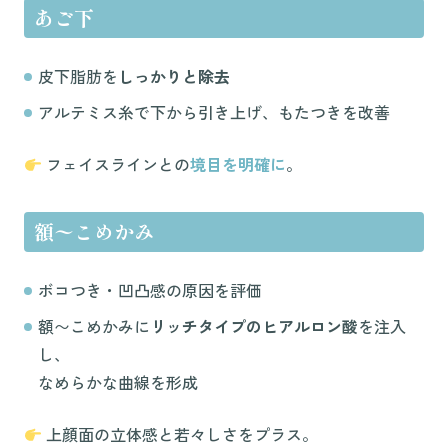
あご下
皮下脂肪を
しっかりと除去
アルテミス糸で下から引き上げ、もたつきを改善
フェイスラインとの
境目を明確に
。
額〜こめかみ
ボコつき・凹凸感の原因を評価
額〜こめかみに
リッチタイプのヒアルロン酸
を注入
し、
なめらかな曲線を形成
上顔面の立体感と若々しさをプラス。