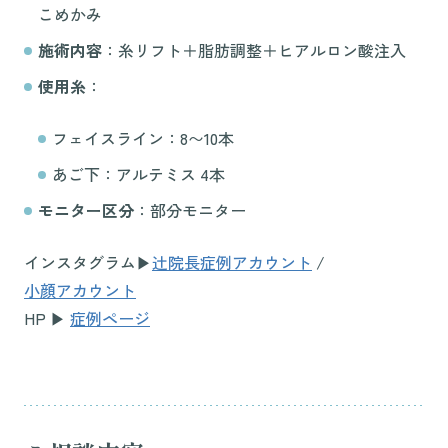
こめかみ
施術内容
：糸リフト＋脂肪調整＋ヒアルロン酸注入
使用糸
：
フェイスライン：8〜10本
あご下：アルテミス 4本
モニター区分
：部分モニター
インスタグラム▶︎
辻院長症例アカウント
/
小顔アカウント
HP ▶︎
症例ページ