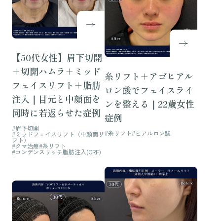
【50代女性】眉下切開
＋切開ハムラ＋ミッド
糸リフト＋アゴヒアル
フェイスリフト＋脂肪
ロン酸でフェイスライ
注入｜目元と中顔面を
ンを整える｜22歳女性
同時に若返らせた症例
症例
#眉下切開
#糸リフト
#ヒアルロン酸
#ミッドフェイスリフト（中顔面リ
フト）
#クマ治療
#糸リフト
#コンデンスリッチ脂肪注入(CRF)