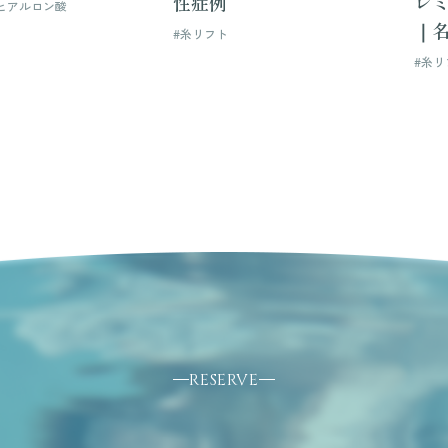
性症例
レミ
ヒアルロン酸
｜
#糸リフト
#糸リ
RESERVE