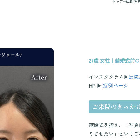
トップ
症例写
27歳 女性｜結婚式前
インスタグラム▶︎
辻院
HP ▶︎
症例ページ
ご来院のきっか
結婚式を控え、「写真
りさせたい」というご