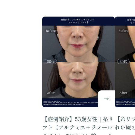
【症例紹介】53歳女性｜糸リ
【糸リ
フト（アルテミス＋ラメール
れい線