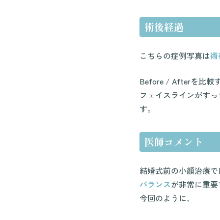
術後経過
こちらの症例写真は
術
Before / Afterを
フェイスラインがすっ
す。
医師コメント
結婚式前の小顔治療で
バランス
が非常に重要
今回のように、