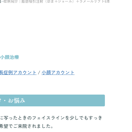
真
症例紹介｜脂肪吸引注射（ほほ＋ジョール）＋ラメールリフト6本
の小顔治療
長症例アカウント
/
小顔アカウント
け・お悩み
に写ったときのフェイスラインを少しでもすっき
希望でご来院されました。