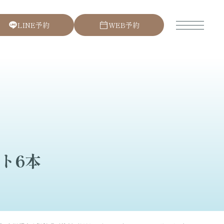
L
I
N
E
予
約
W
E
B
予
約
ト6本