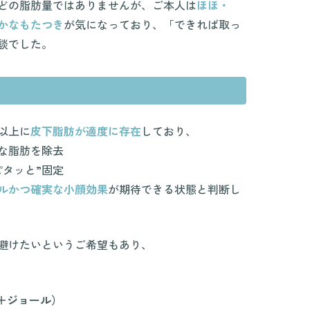
どの脂肪量ではありませんが、ご本人は
ほほ・
かなもたつき
が気になっており、「できれば取っ
談でした。
以上に
皮下脂肪が適度に存在
しており、
な脂肪を除去
ピタッと”固定
ルかつ確実な小顔効果
が期待できる状態と判断し
避けたいというご希望もあり、
＋ジョール）