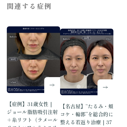
関連する症例
【症例】31歳女性｜
【名古屋】“たるみ・頬
ジョール脂肪吸引注射
コケ・輪郭”を総合的に
＋糸リフト（ラメール
整える若返り治療｜37