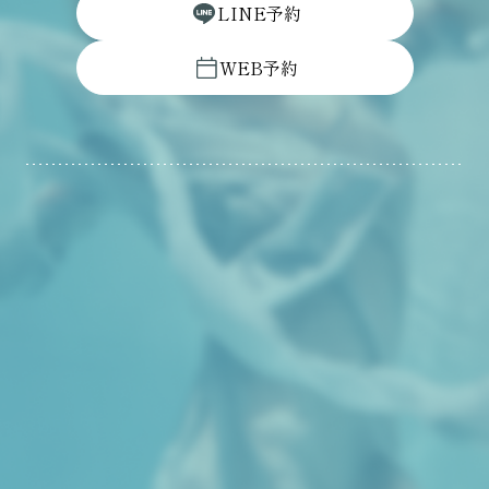
L
I
N
E
予
約
W
E
B
予
約