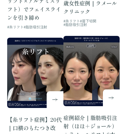
リフト×アルテミスリ
歳女性症例｜ラメール
フト）でフェイスライ
クリニック
ンを引き締め
#糸リフト
#眉下切開
#脂肪吸引注射
#糸リフト
#脂肪吸引注射
症例紹介｜脂肪吸引注
【糸リフト症例】20代
射（ほほ＋ジョール）
｜口横のもたつき改