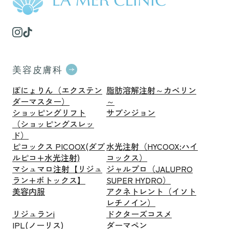
美容皮膚科
ぽにょりん（エクステン
脂肪溶解注射～カベリン
ダーマスター）
～
ショッピングリフト
サブシジョン
（ショッピングスレッ
ド）
ピコックス PICOOX(ダブ
水光注射（HYCOOX:ハイ
ルピコ+水光注射)
コックス）
マシュマロ注射【リジュ
ジャルプロ（JALUPRO
ラン+ボトックス】
SUPER HYDRO）
美容内服
アクネトレント（イソト
レチノイン）
リジュランi
ドクターズコスメ
IPL(ノーリス)
ダーマペン