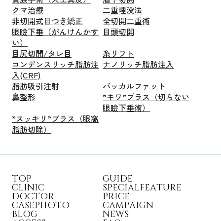
クマ治療
二重埋没法
非切開式目つき矯正
全切開二重術
眼瞼下垂（がんけんかす
目頭切開
い）
目尻切開/タレ目
糸リフト
コンデンスリッチ脂肪注
ナノリッチ脂肪注入
入(CRF)
脂肪吸引注射
バッカルファット
鼻整形
”キワ”プラス（切らない
眼瞼下垂術）
”スッキリ”プラス（眼窩
脂肪切除）
T
O
P
G
U
I
D
E
C
L
I
N
I
C
S
P
E
C
I
A
L
F
E
A
T
U
R
E
D
O
C
T
O
R
P
R
I
C
E
C
A
S
E
P
H
O
T
O
C
A
M
P
A
I
G
N
B
L
O
G
N
E
W
S