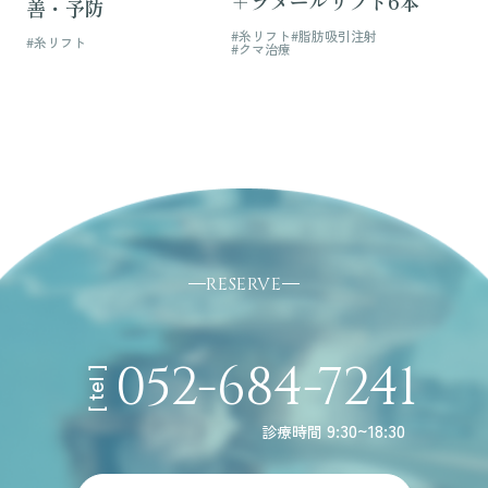
＋ラメールリフト6本
善・予防
#糸リフト
#脂肪吸引注射
#糸リフト
#クマ治療
RESERVE
052-684-7241
[ tel ]
9:30~18:30
診療時間