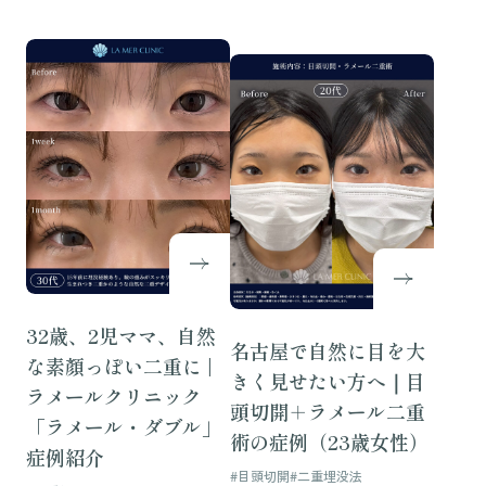
32歳、2児ママ、自然
名古屋で自然に目を大
な素顏っぽい二重に |
きく見せたい方へ｜目
ラメールクリニック
頭切開＋ラメール二重
「ラメール・ダブル」
術の症例（23歳女性）
症例紹介
#目頭切開
#二重埋没法