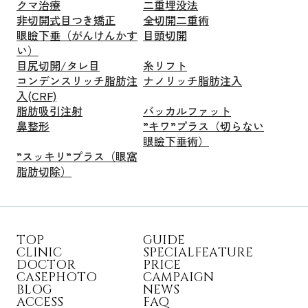
クマ治療
二重埋没法
非切開式目つき矯正
全切開二重術
眼瞼下垂（がんけんかす
目頭切開
い）
目尻切開/タレ目
糸リフト
コンデンスリッチ脂肪注
ナノリッチ脂肪注入
入(CRF)
脂肪吸引注射
バッカルファット
鼻整形
”キワ”プラス（切らない
眼瞼下垂術）
”スッキリ”プラス（眼窩
脂肪切除）
T
O
P
G
U
I
D
E
C
L
I
N
I
C
S
P
E
C
I
A
L
F
E
A
T
U
R
E
D
O
C
T
O
R
P
R
I
C
E
C
A
S
E
P
H
O
T
O
C
A
M
P
A
I
G
N
B
L
O
G
N
E
W
S
A
C
C
E
S
S
F
A
Q