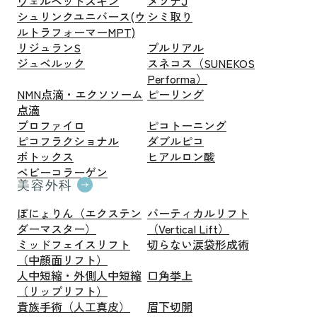
ヴェルベットスキン
メソナJ
シュリンクユニバース(ウ
シミ取り
ルトラフォーマーMPT)
リジュランS
プルリアル
ジュベルック
スネコス（SUNEKOS
Performa）
NMN点滴・エクソソーム
ピーリング
点滴
プロファイロ
ピコトーニング
ピコフラクショナル
ダブルピコ
ボトックス
ヒアルロン酸
ベビーコラーゲン
美容外科
ぽにょりん（エクステン
バーティカルリフト
ダーマスター）
（Vertical Lift）
ミッドフェイスリフト
切らない涙袋形成術
（中顔面リフト）
人中短縮・外側人中短縮
口角挙上
（リップリフト）
貴族手術（人工真皮）
眉下切開