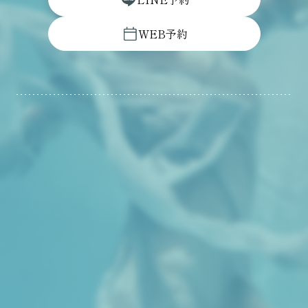
W
E
B
予
約