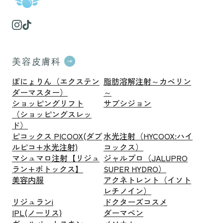
美容皮膚科
ぽにょりん（エクステン
脂肪溶解注射～カベリン
ダーマスター）
～
ショッピングリフト
サブシジョン
（ショッピングスレッ
ド）
ピコックス PICOOX(ダブ
水光注射（HYCOOX:ハイ
ルピコ+水光注射)
コックス）
マシュマロ注射【リジュ
ジャルプロ（JALUPRO
ラン+ボトックス】
SUPER HYDRO）
美容内服
アクネトレント（イソト
レチノイン）
リジュランi
ドクターズコスメ
IPL(ノーリス)
ダーマペン