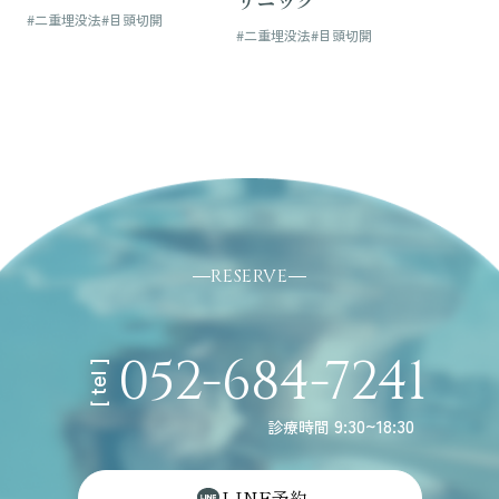
リニック
#二重埋没法
#目頭切開
#二重埋没法
#目頭切開
RESERVE
052-684-7241
[ tel ]
9:30~18:30
診療時間
L
I
N
E
予
約