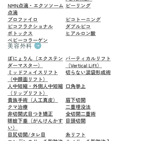
NMN点滴・エクソソーム
ピーリング
点滴
プロファイロ
ピコトーニング
ピコフラクショナル
ダブルピコ
ボトックス
ヒアルロン酸
ベビーコラーゲン
美容外科
ぽにょりん（エクステン
バーティカルリフト
ダーマスター）
（Vertical Lift）
ミッドフェイスリフト
切らない涙袋形成術
（中顔面リフト）
人中短縮・外側人中短縮
口角挙上
（リップリフト）
貴族手術（人工真皮）
眉下切開
クマ治療
二重埋没法
非切開式目つき矯正
全切開二重術
眼瞼下垂（がんけんかす
目頭切開
い）
目尻切開/タレ目
糸リフト