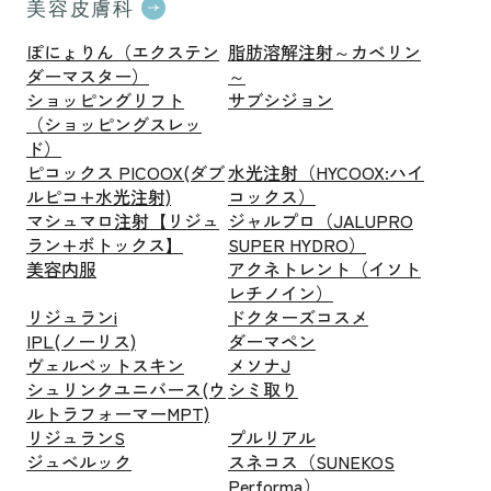
美容皮膚科
ぽにょりん（エクステン
脂肪溶解注射～カベリン
ダーマスター）
～
ショッピングリフト
サブシジョン
（ショッピングスレッ
ド）
ピコックス PICOOX(ダブ
水光注射（HYCOOX:ハイ
ルピコ+水光注射)
コックス）
マシュマロ注射【リジュ
ジャルプロ（JALUPRO
ラン+ボトックス】
SUPER HYDRO）
美容内服
アクネトレント（イソト
レチノイン）
リジュランi
ドクターズコスメ
IPL(ノーリス)
ダーマペン
ヴェルベットスキン
メソナJ
シュリンクユニバース(ウ
シミ取り
ルトラフォーマーMPT)
リジュランS
プルリアル
ジュベルック
スネコス（SUNEKOS
Performa）