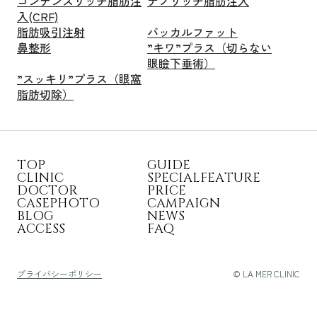
コンデンスリッチ脂肪注
ナノリッチ脂肪注入
入(CRF)
脂肪吸引注射
バッカルファット
鼻整形
”キワ”プラス（切らない
眼瞼下垂術）
”スッキリ”プラス（眼窩
脂肪切除）
T
O
P
G
U
I
D
E
C
L
I
N
I
C
S
P
E
C
I
A
L
F
E
A
T
U
R
E
D
O
C
T
O
R
P
R
I
C
E
C
A
S
E
P
H
O
T
O
C
A
M
P
A
I
G
N
B
L
O
G
N
E
W
S
A
C
C
E
S
S
F
A
Q
プライバシーポリシー
© LA MER CLINIC