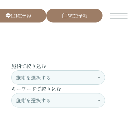
L
I
N
E
予
約
W
E
B
予
約
施術で絞り込む
キーワードで絞り込む