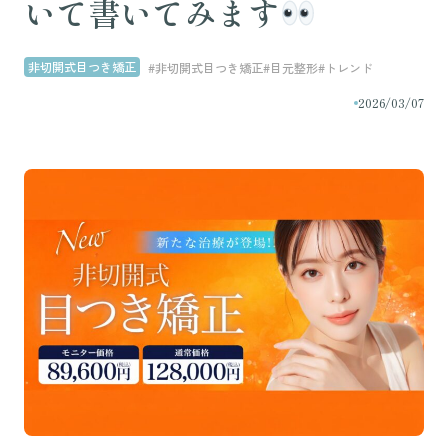
いて書いてみます
非切開式目つき矯正
#非切開式目つき矯正
#目元整形
#トレンド
2026/03/07