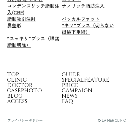
コンデンスリッチ脂肪注
ナノリッチ脂肪注入
入(CRF)
脂肪吸引注射
バッカルファット
鼻整形
”キワ”プラス（切らない
眼瞼下垂術）
”スッキリ”プラス（眼窩
脂肪切除）
T
O
P
G
U
I
D
E
C
L
I
N
I
C
S
P
E
C
I
A
L
F
E
A
T
U
R
E
D
O
C
T
O
R
P
R
I
C
E
C
A
S
E
P
H
O
T
O
C
A
M
P
A
I
G
N
B
L
O
G
N
E
W
S
A
C
C
E
S
S
F
A
Q
プライバシーポリシー
© LA MER CLINIC