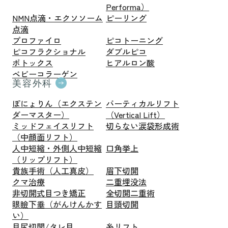
Performa）
NMN点滴・エクソソーム
ピーリング
点滴
プロファイロ
ピコトーニング
ピコフラクショナル
ダブルピコ
ボトックス
ヒアルロン酸
ベビーコラーゲン
美容外科
ぽにょりん（エクステン
バーティカルリフト
ダーマスター）
（Vertical Lift）
ミッドフェイスリフト
切らない涙袋形成術
（中顔面リフト）
人中短縮・外側人中短縮
口角挙上
（リップリフト）
貴族手術（人工真皮）
眉下切開
クマ治療
二重埋没法
非切開式目つき矯正
全切開二重術
眼瞼下垂（がんけんかす
目頭切開
い）
目尻切開/タレ目
糸リフト