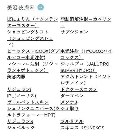
美容皮膚科
ぽにょりん（エクステン
脂肪溶解注射～カベリン
ダーマスター）
～
ショッピングリフト
サブシジョン
（ショッピングスレッ
ド）
ピコックス PICOOX(ダブ
水光注射（HYCOOX:ハイ
ルピコ+水光注射)
コックス）
マシュマロ注射【リジュ
ジャルプロ（JALUPRO
ラン+ボトックス】
SUPER HYDRO）
美容内服
アクネトレント（イソト
レチノイン）
リジュランi
ドクターズコスメ
IPL(ノーリス)
ダーマペン
ヴェルベットスキン
メソナJ
シュリンクユニバース(ウ
シミ取り
ルトラフォーマーMPT)
リジュランS
プルリアル
ジュベルック
スネコス（SUNEKOS