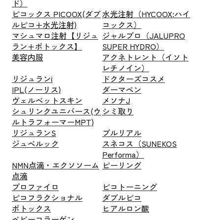
ド）
ピコックス PICOOX(ダブ
水光注射（HYCOOX:ハイ
ルピコ+水光注射)
コックス）
マシュマロ注射【リジュ
ジャルプロ（JALUPRO
ラン+ボトックス】
SUPER HYDRO）
美容内服
アクネトレント（イソト
レチノイン）
リジュランi
ドクターズコスメ
IPL(ノーリス)
ダーマペン
ヴェルベットスキン
メソナJ
シュリンクユニバース(ウ
シミ取り
ルトラフォーマーMPT)
リジュランS
プルリアル
ジュベルック
スネコス（SUNEKOS
Performa）
NMN点滴・エクソソーム
ピーリング
点滴
プロファイロ
ピコトーニング
ピコフラクショナル
ダブルピコ
ボトックス
ヒアルロン酸
ベビーコラーゲン