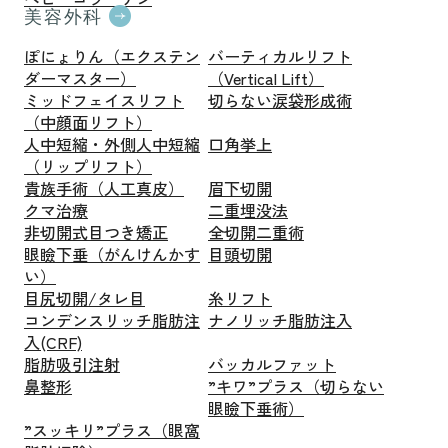
美容外科
ぽにょりん（エクステン
バーティカルリフト
ダーマスター）
（Vertical Lift）
ミッドフェイスリフト
切らない涙袋形成術
（中顔面リフト）
人中短縮・外側人中短縮
口角挙上
（リップリフト）
貴族手術（人工真皮）
眉下切開
クマ治療
二重埋没法
非切開式目つき矯正
全切開二重術
眼瞼下垂（がんけんかす
目頭切開
い）
目尻切開/タレ目
糸リフト
コンデンスリッチ脂肪注
ナノリッチ脂肪注入
入(CRF)
脂肪吸引注射
バッカルファット
鼻整形
”キワ”プラス（切らない
眼瞼下垂術）
”スッキリ”プラス（眼窩