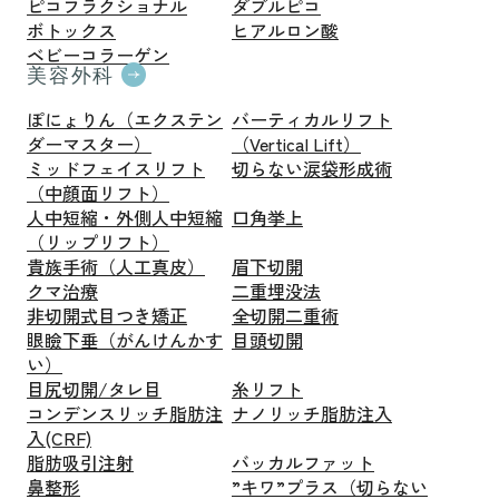
ピコフラクショナル
ダブルピコ
ボトックス
ヒアルロン酸
ベビーコラーゲン
美容外科
ぽにょりん（エクステン
バーティカルリフト
ダーマスター）
（Vertical Lift）
ミッドフェイスリフト
切らない涙袋形成術
（中顔面リフト）
人中短縮・外側人中短縮
口角挙上
（リップリフト）
貴族手術（人工真皮）
眉下切開
クマ治療
二重埋没法
非切開式目つき矯正
全切開二重術
眼瞼下垂（がんけんかす
目頭切開
い）
目尻切開/タレ目
糸リフト
コンデンスリッチ脂肪注
ナノリッチ脂肪注入
入(CRF)
脂肪吸引注射
バッカルファット
鼻整形
”キワ”プラス（切らない