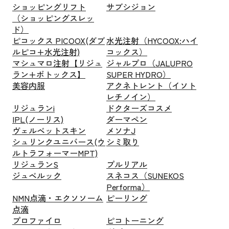
ショッピングリフト
サブシジョン
（ショッピングスレッ
ド）
ピコックス PICOOX(ダブ
水光注射（HYCOOX:ハイ
ルピコ+水光注射)
コックス）
マシュマロ注射【リジュ
ジャルプロ（JALUPRO
ラン+ボトックス】
SUPER HYDRO）
美容内服
アクネトレント（イソト
レチノイン）
リジュランi
ドクターズコスメ
IPL(ノーリス)
ダーマペン
ヴェルベットスキン
メソナJ
シュリンクユニバース(ウ
シミ取り
ルトラフォーマーMPT)
リジュランS
プルリアル
ジュベルック
スネコス（SUNEKOS
Performa）
NMN点滴・エクソソーム
ピーリング
点滴
プロファイロ
ピコトーニング