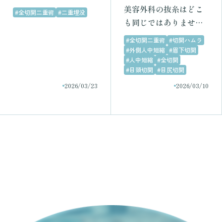
いる人・後悔しない選
美容外科の抜糸はどこ
#全切開二重術
#二重埋没
び方を徹底解説
も同じではありません
｜ラメールクリニック
#全切開二重術
#切開ハムラ
の抜糸へのこだわり
#外側人中短縮
#眉下切開
#人中短縮
#全切開
#目頭切開
#目尻切開
2026/03/23
2026/03/10