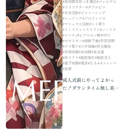
#非切開式目つき矯正
#ジャルプロ
#ララドクター
#ダブルピコ
#水光注射
#ピコトーニング
#シュリンク
#プロファイロ
#マシュマロ注射
#シミ取り
#ミッドフェイスリフト
#ノーリス
#メソナJ
#ヒアルロン酸
#HIFU
#ゼオスキン
#眼瞼下垂
#目尻切開
#クマ取り
#人中短縮
#目元整形
#目頭切開
#全切開
#名古屋
#糸リフト
#脂肪吸引
#脂肪注入
#眉下切開
#埋没
#たるみ
#トレンド
#肌育
成人式前にやってよかっ
た！ダウンタイム無し美容
医療まとめ