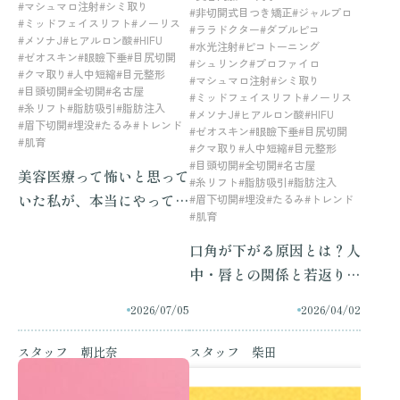
#マシュマロ注射
#シミ取り
#非切開式目つき矯正
#ジャルプロ
#ミッドフェイスリフト
#ノーリス
#ララドクター
#ダブルピコ
#メソナJ
#ヒアルロン酸
#HIFU
#水光注射
#ピコトーニング
#ゼオスキン
#眼瞼下垂
#目尻切開
#シュリンク
#プロファイロ
#クマ取り
#人中短縮
#目元整形
#マシュマロ注射
#シミ取り
#目頭切開
#全切開
#名古屋
#ミッドフェイスリフト
#ノーリス
#糸リフト
#脂肪吸引
#脂肪注入
#メソナJ
#ヒアルロン酸
#HIFU
#眉下切開
#埋没
#たるみ
#トレンド
#ゼオスキン
#眼瞼下垂
#目尻切開
#肌育
#クマ取り
#人中短縮
#目元整形
#目頭切開
#全切開
#名古屋
美容医療って怖いと思って
#糸リフト
#脂肪吸引
#脂肪注入
いた私が、本当にやってよ
#眉下切開
#埋没
#たるみ
#トレンド
#肌育
かった施術
口角が下がる原因とは？人
中・唇との関係と若返り治
療を解説｜名古屋ラメール
2026/07/05
2026/04/02
クリニック
スタッフ 朝比奈
スタッフ 柴田