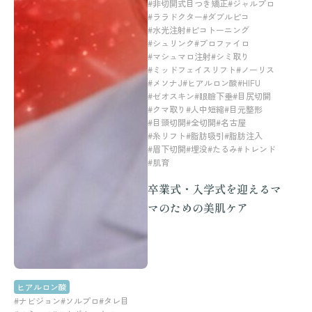
#非切開式目つき矯正
#ジャルプロ
#ララドクター
#ダブルピコ
#水光注射
#ピコトーニング
#シュリンク
#プロファイロ
#マシュマロ注射
#シミ取り
#ミッドフェイスリフト
#ノーリス
#メソナJ
#ヒアルロン酸
#HIFU
#ゼオスキン
#眼瞼下垂
#目尻切開
#クマ取り
#人中短縮
#目元整形
#目頭切開
#全切開
#名古屋
#糸リフト
#脂肪吸引
#脂肪注入
#眉下切開
#埋没
#たるみ
#トレンド
#肌育
卒業式・入学式を迎えるマ
マのための美肌ケア
ヒアルロン酸
#ナビジョン
#ソルプロ
#タレ目