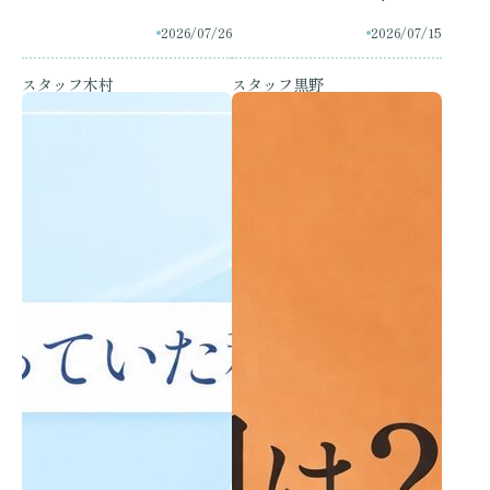
クス」ってぶっちゃけど
別の効果を徹底解説
2026/07/26
2026/07/15
う？効果・腫れ・リアルな
注意点まとめ
スタッフ木村
スタッフ黒野