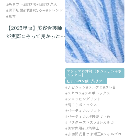
#糸リフト
#脂肪吸引
#脂肪注入
#眉下切開
#埋没
#たるみ
#トレンド
#肌育
【2025年版】美容看護師
が実際にやって良かった美
容施術ランキングTOP5
マシュマロ注射【リジュラン+ボ
トックス】
ヒアルロン酸
糸リフト
#ナビジョン
#ソルプロ
#タレ目
#スネコス
#ワキボトックス
#ショッピングリフト
#肩こりボトックス
#バーティカルリフト
#バーティカル
#日焼け止め
#ドクターズコスメ
#レカルカ
#美容内服
#口角挙上
#非切開式目つき矯正
#ジャルプロ