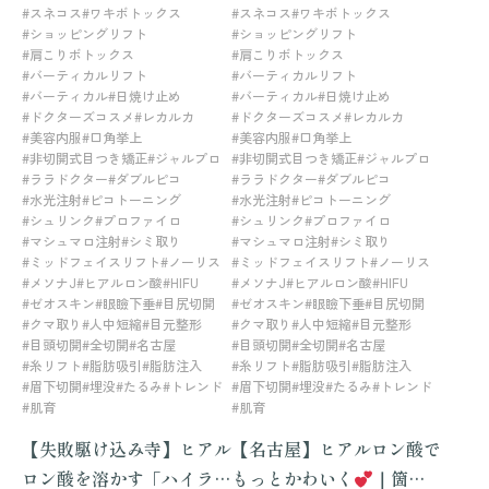
#スネコス
#ワキボトックス
#スネコス
#ワキボトックス
#ショッピングリフト
#ショッピングリフト
#肩こりボトックス
#肩こりボトックス
#バーティカルリフト
#バーティカルリフト
#バーティカル
#日焼け止め
#バーティカル
#日焼け止め
#ドクターズコスメ
#レカルカ
#ドクターズコスメ
#レカルカ
#美容内服
#口角挙上
#美容内服
#口角挙上
#非切開式目つき矯正
#ジャルプロ
#非切開式目つき矯正
#ジャルプロ
#ララドクター
#ダブルピコ
#ララドクター
#ダブルピコ
#水光注射
#ピコトーニング
#水光注射
#ピコトーニング
#シュリンク
#プロファイロ
#シュリンク
#プロファイロ
#マシュマロ注射
#シミ取り
#マシュマロ注射
#シミ取り
#ミッドフェイスリフト
#ノーリス
#ミッドフェイスリフト
#ノーリス
#メソナJ
#ヒアルロン酸
#HIFU
#メソナJ
#ヒアルロン酸
#HIFU
#ゼオスキン
#眼瞼下垂
#目尻切開
#ゼオスキン
#眼瞼下垂
#目尻切開
#クマ取り
#人中短縮
#目元整形
#クマ取り
#人中短縮
#目元整形
#目頭切開
#全切開
#名古屋
#目頭切開
#全切開
#名古屋
#糸リフト
#脂肪吸引
#脂肪注入
#糸リフト
#脂肪吸引
#脂肪注入
#眉下切開
#埋没
#たるみ
#トレンド
#眉下切開
#埋没
#たるみ
#トレンド
#肌育
#肌育
【失敗駆け込み寺】ヒアル
【名古屋】ヒアルロン酸で
ロン酸を溶かす「ハイラッ
もっとかわいく
｜箇所