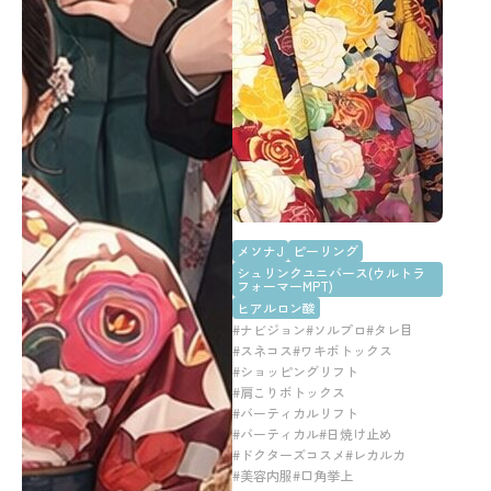
メソナJ
ピーリング
シュリンクユニバース(ウルトラ
フォーマーMPT)
ヒアルロン酸
#ナビジョン
#ソルプロ
#タレ目
#スネコス
#ワキボトックス
#ショッピングリフト
#肩こりボトックス
#バーティカルリフト
#バーティカル
#日焼け止め
#ドクターズコスメ
#レカルカ
#美容内服
#口角挙上