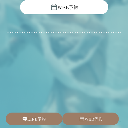
W
E
B
予
約
L
I
N
E
予
約
W
E
B
予
約