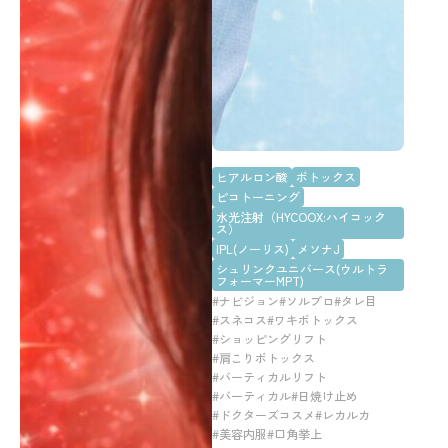
ヒアルロン酸
ボトックス
ピコトーニング
水光注射（HYCOOX:ハイコック
ス）
IPL(ノーリス)
メソナJ
シュリンクユニバース(ウルトラ
フォーマーMPT)
#ナビジョン
#ソルプロ
#タレ目
#スネコス
#ワキボトックス
#ショッピングリフト
#肩こりボトックス
#バーティカルリフト
#バーティカル
#日焼け止め
#ドクターズコスメ
#レカルカ
#美容内服
#口角挙上