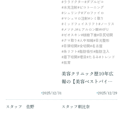
#ララドクター
#ダブルピコ
#水光注射
#ピコトーニング
#シュリンク
#プロファイロ
#マシュマロ注射
#シミ取り
#ミッドフェイスリフト
#ノーリス
#メソナJ
#ヒアルロン酸
#HIFU
#ゼオスキン
#眼瞼下垂
#目尻切開
#クマ取り
#人中短縮
#目元整形
#目頭切開
#全切開
#名古屋
#糸リフト
#脂肪吸引
#脂肪注入
#眉下切開
#埋没
#たるみ
#トレンド
#肌育
美容クリニック歴10年広
報の【美容ベストバイ
2025】
2025/12/31
2025/12/29
スタッフ 佐野
スタッフ朝比奈