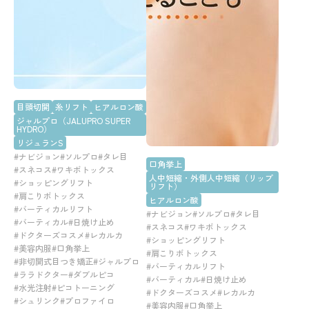
目頭切開
糸リフト
ヒアルロン酸
ジャルプロ（JALUPRO SUPER
HYDRO）
リジュランS
#ナビジョン
#ソルプロ
#タレ目
口角挙上
#スネコス
#ワキボトックス
人中短縮・外側人中短縮（リップ
#ショッピングリフト
リフト）
#肩こりボトックス
ヒアルロン酸
#バーティカルリフト
#ナビジョン
#ソルプロ
#タレ目
#バーティカル
#日焼け止め
#スネコス
#ワキボトックス
#ドクターズコスメ
#レカルカ
#ショッピングリフト
#美容内服
#口角挙上
#肩こりボトックス
#非切開式目つき矯正
#ジャルプロ
#バーティカルリフト
#ララドクター
#ダブルピコ
#バーティカル
#日焼け止め
#水光注射
#ピコトーニング
#ドクターズコスメ
#レカルカ
#シュリンク
#プロファイロ
#美容内服
#口角挙上