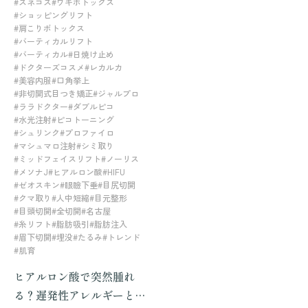
#スネコス
#ワキボトックス
#ショッピングリフト
#肩こりボトックス
#バーティカルリフト
#バーティカル
#日焼け止め
#ドクターズコスメ
#レカルカ
#美容内服
#口角挙上
#非切開式目つき矯正
#ジャルプロ
#ララドクター
#ダブルピコ
#水光注射
#ピコトーニング
#シュリンク
#プロファイロ
#マシュマロ注射
#シミ取り
#ミッドフェイスリフト
#ノーリス
#メソナJ
#ヒアルロン酸
#HIFU
#ゼオスキン
#眼瞼下垂
#目尻切開
#クマ取り
#人中短縮
#目元整形
#目頭切開
#全切開
#名古屋
#糸リフト
#脂肪吸引
#脂肪注入
#眉下切開
#埋没
#たるみ
#トレンド
#肌育
ヒアルロン酸で突然腫れ
る？遅発性アレルギーと最