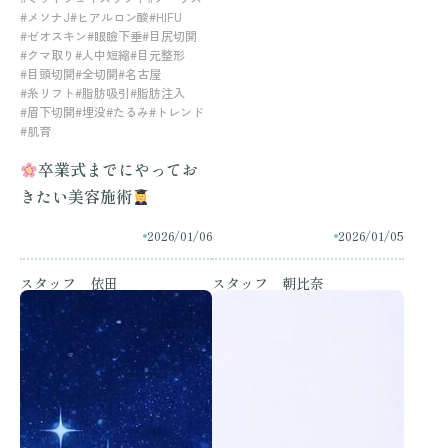
#メソナJ
#ヒアルロン酸
#HIFU
#ゼオスキン
#眼瞼下垂
#目尻切開
#クマ取り
#人中短縮
#目元整形
#目頭切開
#全切開
#名古屋
#糸リフト
#脂肪吸引
#脂肪注入
#眉下切開
#埋没
#たるみ
#トレンド
#肌育
卒業式までにやってお
きたい美容施術
2026/01/06
2026/01/05
スタッフ 依田
スタッフ 朝比奈