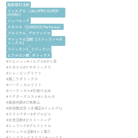
脂肪吸引注射
ジャルプロ（JALUPRO SUPER
HYDRO）
ジュベルック
スネコス（SUNEKOS Performa）
プルリアル
プロファイロ
マシュマロ注射【リジュラン+ボ
トックス】
リジュランS
リジュランi
ヒアルロン酸
ボトックス
#ナビジョン
#ソルプロ
#タレ目
#スネコス
#ワキボトックス
#ショッピングリフト
#肩こりボトックス
#バーティカルリフト
#バーティカル
#日焼け止め
#ドクターズコスメ
#レカルカ
#美容内服
#口角挙上
#非切開式目つき矯正
#ジャルプロ
#ララドクター
#ダブルピコ
#水光注射
#ピコトーニング
#シュリンク
#プロファイロ
#マシュマロ注射
#シミ取り
#ミッドフェイスリフト
#ノーリス