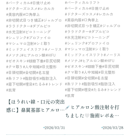
#バーティカルリフト
#バーティカル
#日焼け止め
#バーティカル
#日焼け止め
#ドクターズコスメ
#レカルカ
#ドクターズコスメ
#レカルカ
#美容内服
#口角挙上
#美容内服
#口角挙上
#非切開式目つき矯正
#ジャルプロ
#非切開式目つき矯正
#ジャルプロ
#ララドクター
#ダブルピコ
#ララドクター
#ダブルピコ
#水光注射
#ピコトーニング
#水光注射
#ピコトーニング
#シュリンク
#プロファイロ
#シュリンク
#プロファイロ
#マシュマロ注射
#シミ取り
#マシュマロ注射
#シミ取り
#ミッドフェイスリフト
#ノーリス
#ミッドフェイスリフト
#ノーリス
#メソナJ
#ヒアルロン酸
#HIFU
#メソナJ
#ヒアルロン酸
#HIFU
#ゼオスキン
#眼瞼下垂
#目尻切開
#ゼオスキン
#眼瞼下垂
#目尻切開
#クマ取り
#人中短縮
#目元整形
#クマ取り
#人中短縮
#目元整形
#目頭切開
#全切開
#名古屋
#目頭切開
#全切開
#名古屋
#糸リフト
#脂肪吸引
#脂肪注入
#糸リフト
#脂肪吸引
#脂肪注入
#眉下切開
#埋没
#たるみ
#トレンド
#眉下切開
#埋没
#たるみ
#トレンド
#肌育
#肌育
【ほうれい線・口元の突出
ヒアルロン酸注射を打
感に】鼻翼基部ヒアルロン
ちました
施術レポ＆ヒ
酸で自然に若々しい印象へ
アルロン酸の効果・ダウン
｜金山ラメールクリニック
2026/03/31
2026/03/28
タイムについて