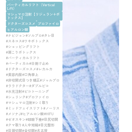
バーティカルリフト（Vertical
Lift）
マシュマロ注射【リジュラン+ボ
トックス】
ドクターズコスメ
プロファイロ
ヒアルロン酸
#ナビジョン
#ソルプロ
#タレ目
#スネコス
#ワキボトックス
#ショッピングリフト
#肩こりボトックス
#バーティカルリフト
#バーティカル
#日焼け止め
#ドクターズコスメ
#レカルカ
#美容内服
#口角挙上
#非切開式目つき矯正
#ジャルプロ
#ララドクター
#ダブルピコ
#水光注射
#ピコトーニング
#シュリンク
#プロファイロ
#マシュマロ注射
#シミ取り
#ミッドフェイスリフト
#ノーリス
#メソナJ
#ヒアルロン酸
#HIFU
#ゼオスキン
#眼瞼下垂
#目尻切開
#クマ取り
#人中短縮
#目元整形
#目頭切開
#全切開
#名古屋