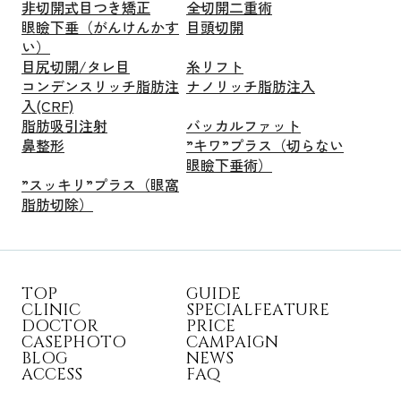
非切開式目つき矯正
全切開二重術
眼瞼下垂（がんけんかす
目頭切開
い）
目尻切開/タレ目
糸リフト
コンデンスリッチ脂肪注
ナノリッチ脂肪注入
入(CRF)
脂肪吸引注射
バッカルファット
鼻整形
”キワ”プラス（切らない
眼瞼下垂術）
”スッキリ”プラス（眼窩
脂肪切除）
T
O
P
G
U
I
D
E
C
L
I
N
I
C
S
P
E
C
I
A
L
F
E
A
T
U
R
E
D
O
C
T
O
R
P
R
I
C
E
C
A
S
E
P
H
O
T
O
C
A
M
P
A
I
G
N
B
L
O
G
N
E
W
S
A
C
C
E
S
S
F
A
Q