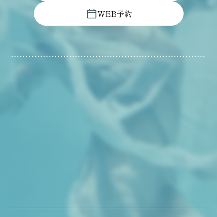
W
E
B
予
約