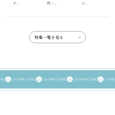
分へ
美容外科
い理由を
イ...
代・...
ン...
医が解説
解説
特
集
一
覧
を
見
る