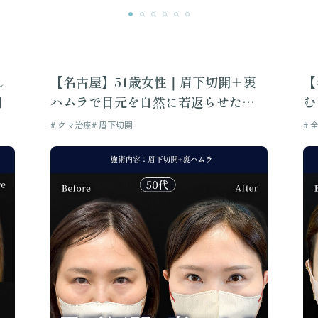
し
【名古屋】51歳女性｜眉下切開＋裏
【
例
ハムラで目元を自然に若返らせた症
む
例
リ
# クマ治療
# 眉下切開
# 