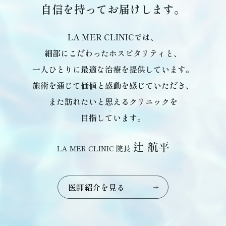
自信を持ってお届けします。
LA MER CLINICでは、
細部にこだわったホスピタリティと、
一人ひとりに最適な治療を提供しています。
施術を通じて価値と感動を感じていただき、
また訪れたいと思えるクリニックを
目指しています。
辻 航平
LA MER CLINIC 院長
医
師
紹
介
を
見
る