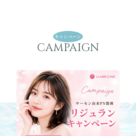
8
月
ゲ
リ
ラ
2026.07.29
イ
ベ
ン
ト
開
キャンペーン
催
CAMPAIGN
８
月
の
キャ
ン
ペー
2026.07.28
ン
公
開
し
ま
し
た！
９
月
の
ス
ケ
2026.07.28
ジュー
ル
は
コ