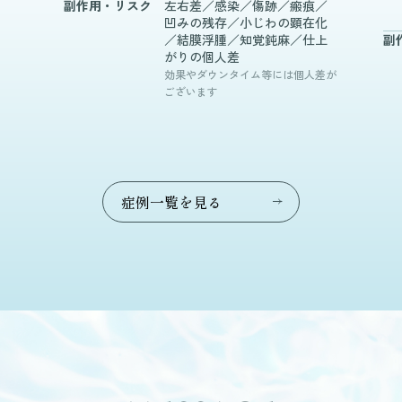
副作用・
リスク
左右差／感染／傷跡／瘢痕／
凹みの残存／小じわの顕在化
／結膜浮腫／知覚鈍麻／仕上
副
がりの個人差
効果やダウンタイム等には個人差が
ございます
症
例
一
覧
を
見
る