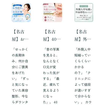
【名古
【名古
【名古
屋】お
屋】40
屋】外側
盆・長期
代・50代
人中短縮
「せっかく
「昔の写真
「外側人中
連休にお
でも外側
の料金相
の長期休
を見ると、
短縮ってい
すすめの
人中短縮
場はいく
み、何か自
なんとなく
くらくらい
分にご褒美
口元が変
かかる
美容医療
はでき
ら？費用
をあげた
わった気が
の？」「ク
｜ダウン
る？加齢
の違いや
い」 「ずっ
する」「最
リニックに
タイムを
による口
安さだけ
と気になっ
近、疲れて
よって値段
ていた美容
見えるよう
が違いすぎ
活かして
元の変化
で選ばな
整形、今な
になっ
て分からな
理想の自
と適応を
い方がい
らダウンタ
た」。 40
い」。 カウ