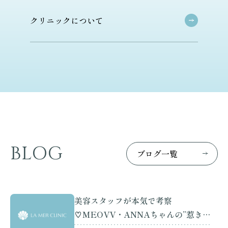
ク
リ
ニ
ッ
ク
に
つ
い
て
BLOG
ブ
ロ
グ
一
覧
美容スタッフが本気で考察
♡MEOVV・ANNAちゃんの”惹きつ
けられる美しさ”とは？