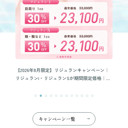
チ
ラ
ン｜
【2026年夏限定】マシュマロ注射キャンペーン
８月
｜名
｜リジュラン×ボトックスがお得に受けられる
｜名古屋・LA MER CLINIC
キ
ャ
ン
ペ
ー
ン
一
覧