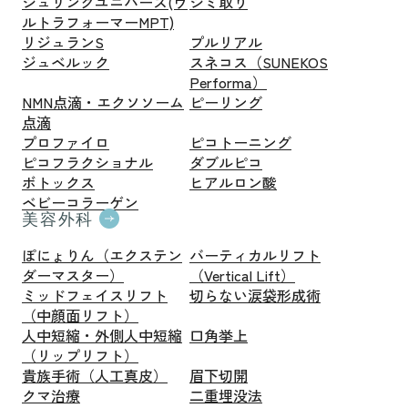
シュリンクユニバース(ウ
シミ取り
ルトラフォーマーMPT)
リジュランS
プルリアル
ジュベルック
スネコス（SUNEKOS
Performa）
NMN点滴・エクソソーム
ピーリング
点滴
プロファイロ
ピコトーニング
ピコフラクショナル
ダブルピコ
ボトックス
ヒアルロン酸
ベビーコラーゲン
美容外科
ぽにょりん（エクステン
バーティカルリフト
ダーマスター）
（Vertical Lift）
ミッドフェイスリフト
切らない涙袋形成術
（中顔面リフト）
人中短縮・外側人中短縮
口角挙上
（リップリフト）
貴族手術（人工真皮）
眉下切開
クマ治療
二重埋没法