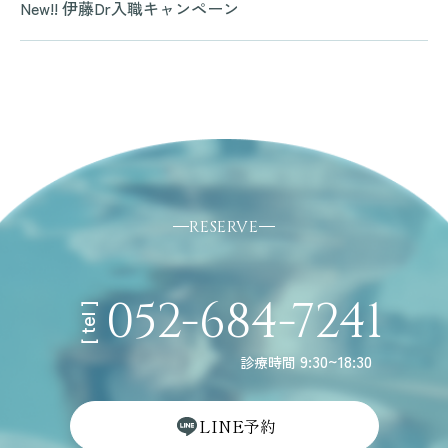
New!! 伊藤Dr入職キャンペーン
RESERVE
052-684-7241
[ tel ]
9:30~18:30
診療時間
L
I
N
E
予
約