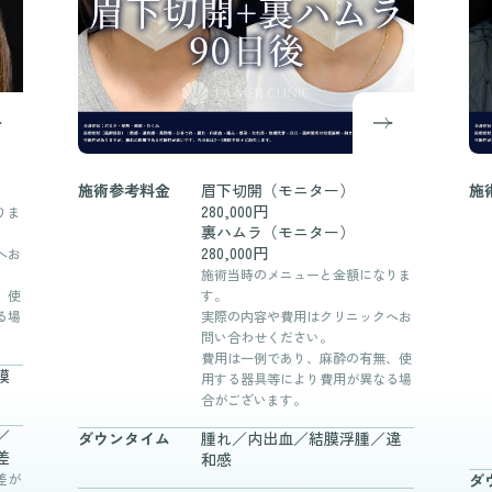
施術参考
料金
眉下切開（モニター）
施
280,000円
りま
裏ハムラ（モニター）
280,000円
へお
施術当時のメニューと金額になりま
、使
す。
る場
実際の内容や費用はクリニックへお
問い合わせください。
費用は一例であり、麻酔の有無、使
膜
用する器具等により費用が異なる場
合がございます。
／
ダウンタイム
腫れ／内出血／結膜浮腫／違
差
和感
差が
ダ