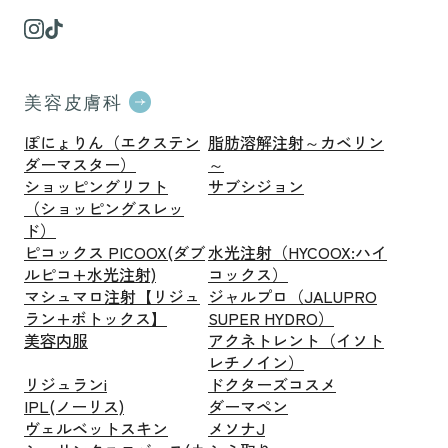
美容皮膚科
ぽにょりん（エクステン
脂肪溶解注射～カベリン
ダーマスター）
～
ショッピングリフト
サブシジョン
（ショッピングスレッ
ド）
ピコックス PICOOX(ダブ
水光注射（HYCOOX:ハイ
ルピコ+水光注射)
コックス）
マシュマロ注射【リジュ
ジャルプロ（JALUPRO
ラン+ボトックス】
SUPER HYDRO）
美容内服
アクネトレント（イソト
レチノイン）
リジュランi
ドクターズコスメ
IPL(ノーリス)
ダーマペン
ヴェルベットスキン
メソナJ