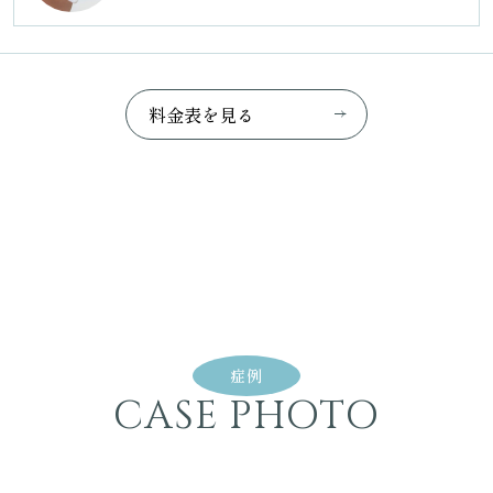
料
金
表
を
見
る
症例
CASE PHOTO