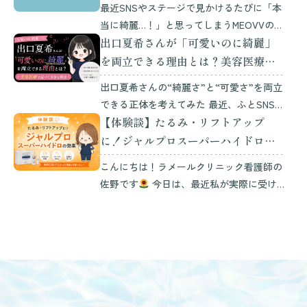
最近SNSやステージで見かけるたびに「本
当に綺麗…！」と思ってしまうMEOVVの
出口夏希さんが「可愛いのに綺麗」
ANNAちゃん。 派手なメイクをしているわ
けではないのに、なぜこんなにも目を引く
を両立できる理由とは？美容医療で
のでしょうか？
今回は美容 […]
近づく方法も解説
出口夏希さんの“綺麗さ”と“可愛さ”を両立
できる正体を考えてみた 最近、ふとSNSや
【体験談】たるみ・リフトアップ
ドラマを見ていて思ったこと。 「この人、
可愛いのにちゃんと綺麗…」 そう感じたの
に！ジャルプロスーパーハイドロの
が、出口夏希さんでした。 ただ可愛いだけ
効果
こんにちは！ラメールクリニック看護師の
じゃない。でも、 […]
佐野です
今日は、最近私が実際に受け
てみて「これは本当によかった！」と感動
したエイジングケア治療についてご紹介し
たいと思います。その注目の施術とは、次
世代の肌育注射 […]