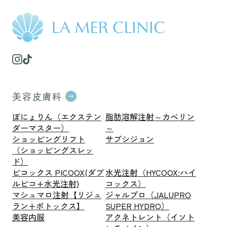
美容皮膚科
ぽにょりん（エクステン
脂肪溶解注射～カベリン
ダーマスター）
～
ショッピングリフト
サブシジョン
（ショッピングスレッ
ド）
ピコックス PICOOX(ダブ
水光注射（HYCOOX:ハイ
ルピコ+水光注射)
コックス）
マシュマロ注射【リジュ
ジャルプロ（JALUPRO
ラン+ボトックス】
SUPER HYDRO）
美容内服
アクネトレント（イソト