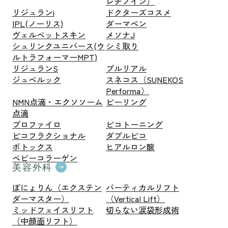
レチノイン）
リジュランi
ドクターズコスメ
IPL(ノーリス)
ダーマペン
ヴェルベットスキン
メソナJ
シュリンクユニバース(ウ
シミ取り
ルトラフォーマーMPT)
リジュランS
プルリアル
ジュベルック
スネコス（SUNEKOS
Performa）
NMN点滴・エクソソーム
ピーリング
点滴
プロファイロ
ピコトーニング
ピコフラクショナル
ダブルピコ
ボトックス
ヒアルロン酸
ベビーコラーゲン
美容外科
ぽにょりん（エクステン
バーティカルリフト
ダーマスター）
（Vertical Lift）
ミッドフェイスリフト
切らない涙袋形成術
（中顔面リフト）