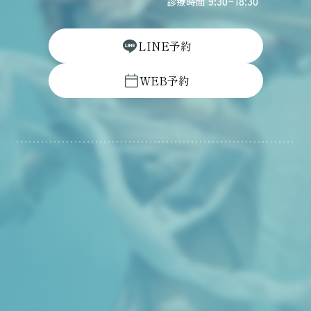
9:30~18:30
診療時間
L
I
N
E
予
約
W
E
B
予
約