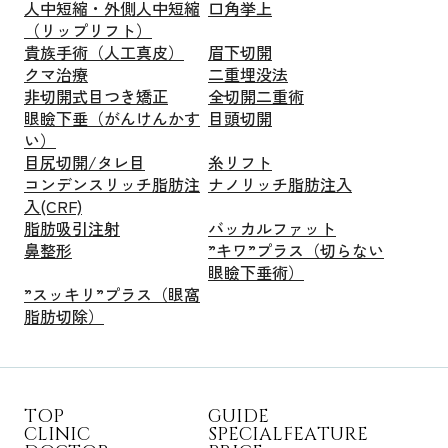
人中短縮・外側人中短縮
口角挙上
（リップリフト）
貴族手術（人工真皮）
眉下切開
クマ治療
二重埋没法
非切開式目つき矯正
全切開二重術
眼瞼下垂（がんけんかす
目頭切開
い）
目尻切開/タレ目
糸リフト
コンデンスリッチ脂肪注
ナノリッチ脂肪注入
入(CRF)
脂肪吸引注射
バッカルファット
鼻整形
”キワ”プラス（切らない
眼瞼下垂術）
”スッキリ”プラス（眼窩
脂肪切除）
T
O
P
G
U
I
D
E
C
L
I
N
I
C
S
P
E
C
I
A
L
F
E
A
T
U
R
E