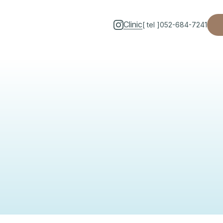
Clinic
[ tel ]
052-684-7241