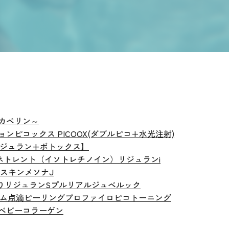
カベリン～
ョン
ピコックス PICOOX(ダブルピコ+水光注射)
ジュラン+ボトックス】
ネトレント（イソトレチノイン）
リジュランi
スキン
メソナJ
り
リジュランS
プルリアル
ジュベルック
ーム点滴
ピーリング
プロファイロ
ピコトーニング
ベビーコラーゲン