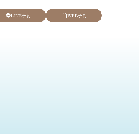
L
I
N
E
予
約
W
E
B
予
約