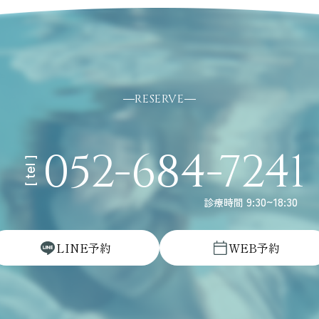
RESERVE
052-684-7241
[ tel ]
9:30~18:30
診療時間
L
I
N
E
予
約
W
E
B
予
約