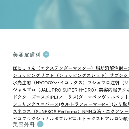
美容皮膚科
ぽにょりん（エクステンダーマスター）
脂肪溶解注射～
ショッピングリフト（ショッピングスレッド）
サブシジ
水光注射（HYCOOX:ハイコックス）
マシュマロ注射【リ
ジャルプロ（JALUPRO SUPER HYDRO）
美容内服
アク
ドクターズコスメ
IPL(ノーリス)
ダーマペン
ヴェルベット
シュリンクユニバース(ウルトラフォーマーMPT)
シミ取
スネコス（SUNEKOS Performa）
NMN点滴・エクソソ
ピコフラクショナル
ダブルピコ
ボトックス
ヒアルロン酸
美容外科